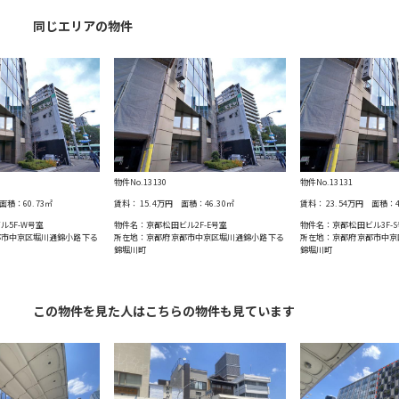
同じエリアの物件
物件No.13130
物件No.13131
面積：
60.73
㎡
賃料：
15.4万円
面積：
46.30
㎡
賃料：
23.54万円
面積：
ル5F-W号室
物件名：京都松田ビル2F-E号室
物件名：京都松田ビル3F-
都市中京区堀川通錦小路下る
所在地：京都府京都市中京区堀川通錦小路下る
所在地：京都府京都市中京
錦堀川町
錦堀川町
この物件を見た人はこちらの物件も見ています