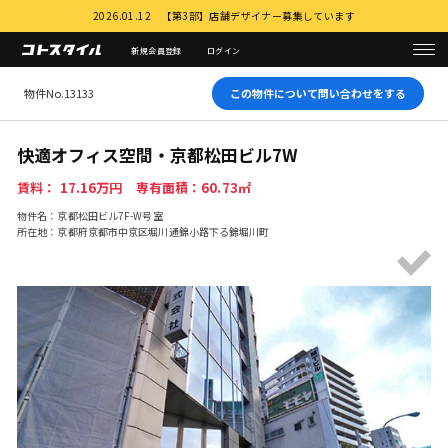
2026.01.12 【第3部】店舗デザイナー募集しています
新規会員登録
ログイン
物件No.13133
この物件について問い合わせをする
快適オフィス空間・京都松田ビル7W
賃料： 17.16万円 専有面積：60.73㎡
物件名：京都松田ビル7F-W号室
所在地：京都府京都市中京区堀川通錦小路下る錦堀川町