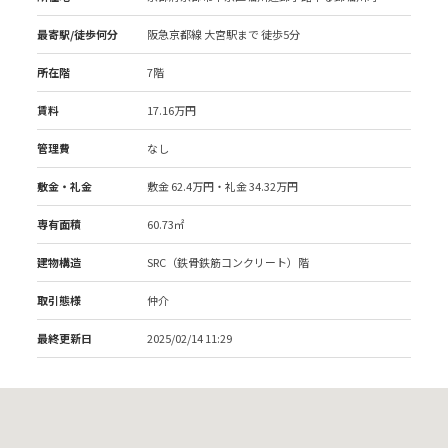
最寄駅/徒歩何分
阪急京都線 大宮駅
まで 徒歩5分
所在階
7階
賃料
17.16万円
管理費
なし
敷金・礼金
敷金 62.4万円・礼金 34.32万円
専有面積
60.73㎡
建物構造
SRC（鉄骨鉄筋コンクリート）階
取引態様
仲介
最終更新日
2025/02/14 11:29