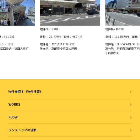
物件No.17481
物件No.18680
積：
87.30
㎡
賃料：
29.7万円
面積：
40.94
㎡
賃料：
111.85万円
面積
ビル（3F）
物件名：タニグチビル（3F）
物件名：SHICATA BLDG（3
京区四条通⼩橋⻄⼊真町
所在地：京都市中京区柏屋町
所在地：京都府京都市下京
丁目御旅町
物件を探す（物件検索）
WORKS
FLOW
ワンストップの流れ