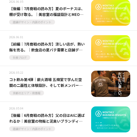
2026.06.05
【後編｜7月商戦の読み方】夏のボーナスは、
棚が受け取る。｜美容室の福袋設計とMEO対
策
店舗デザイン・内装のポイント
2026.06.01
【前編｜7月商戦の読み方】涼しい店が、熱い
飯を売る。｜飲食店の夏バテ需要と店舗デザ
イン
社長ブログ
2026.05.22
コト飲み第4弾｜薪火酒場 五燠堂で学んだ空
間の二面性と体験設計、そして新メンバーツ
ジくん歓迎会
京都のエリア・街情報
2026.05.04
【後編｜6月商戦の読み方】父の日はAIに選ば
れるか｜美容室の物販と泥臭いブランディン
グ戦略
店舗デザイン・内装のポイント