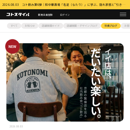
2026.08.03 コト飲み第6弾｜和中華酒場「名足（なたり）」に学ぶ、隠れ家感と”引き算”の店づくり 詳細はこちら
新規会員登録
ログイン
すべて
お知らせ
店舗開業ガイド
店舗開業・デザインブログ
社長ブログ
お客
2026.08.03