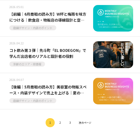
2026.05.01
【前編｜6月商戦の読み方】W杯と梅雨を味方
につける｜飲食店・物販店の導線設計と空間
戦略
店舗デザイン・内装のポイント
2026.04.22
コト飲み第３弾｜先斗町「EL BODEGON」で
学んだ出店者のリアルと設計者の役割
京都のエリア・街情報
2026.04.07
【後編｜5月商戦の読み方】美容室の物販スペ
ース・内装デザインで売上を上げる｜夏の店
舗改装は5月から始める
店舗デザイン・内装のポイント
1
2
3
次のページ