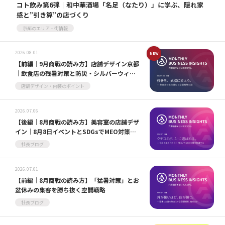
コト飲み第6弾｜和中華酒場「名足（なたり）」に学ぶ、隠れ家
感と”引き算”の店づくり
京都のエリア・街情報
2026.08.01
【前編｜9月商戦の読み方】店舗デザイン京都
｜飲食店の残暑対策と防災・シルバーウィー
ク商戦の導線設計
店舗デザイン・内装のポイント
2026.07.06
【後編｜8月商戦の読み方】美容室の店舗デザ
イン｜8月8日イベントとSDGsでMEO対策
（京都）を加速
社長ブログ
2026.07.01
【前編｜8月商戦の読み方】「猛暑対策」とお
盆休みの集客を勝ち抜く空間戦略
社長ブログ