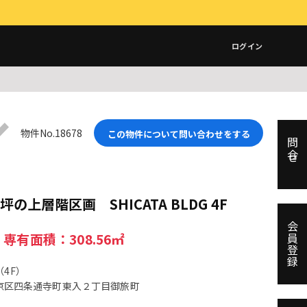
ログイン
物件No.18678
この物件について問い合わせをする
問合せ
の上層階区画 SHICATA BLDG 4F
会員登録
 専有面積：308.56㎡
（4F）
京区四条通寺町東入２丁目御旅町