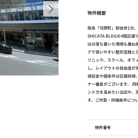
Next
物件概要
阪急「河原町」駅徒歩1分
SHICATA BLDGの4
はの落ち着いた環境も兼ね備
アで使いやすい整形空間と
リニック、スクール、オフ
し、レイアウトの自由度が高
保証金や諸条件は区画同様
ナー審査がございます。 四
ンド力を高めたい出店や、
す。ご内覧・詳細条件につ
物件番号