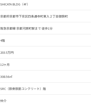
SHICATA BLDG（4F）
京都府京都市下京区四条通寺町東入２丁目御旅町
阪急京都線 京都河原町駅
まで 徒歩1分
4階
203.5万円
12ヶ月
308.56㎡
SRC（鉄骨鉄筋コンクリート）階
仲介