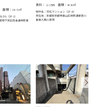
物件No.1266
賃料：
面積：
㎡
12.1万円
48.50
賃料：
49
面積：
㎡
153.72
物件名：河松マンション（2F-A）
物件名：ダ
所在地：京都府京都市東⼭区柿町通新宮川
BLDG（3F-1）
所在地：京
筋東⼊⻄川原 町
都市下京区四条通寺町東
入２丁目御
Next