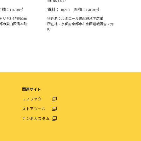
物件No.1506
物件No.15027
賃料：
積：
㎡
賃料：
面積：
㎡
68
126.00
10万円
178.00
物件名：吉
ザキ3.4F東区画
物件名：ルミエール嵯峨野地下店舗
所在地：京
都市東山区清本町
所在地：京都府京都市右京区嵯峨野宮ノ元
町
関連サイト
リノファク
ストアツール
テンポカスタム