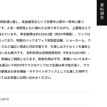
資料請求
。四条通に面し、高島屋至近という京都中心部の一等地に建つ
階区画です。人流・視認性ともに優れた立地でありながら、上層階ならで
えています。 専有面積は約183m2超（約55坪規模）。ワンフロ
なっており、物販のバックオフィス併設型店舗、ショールーム、ク
ィスなど幅広い用途に対応可能です。引渡しはスケルトンを基本と
い点も魅力です。 契約形態は定期借家契約（5年または10年）。
、詳細はご相談となります。飲食利用は不可、業種についてはオー
条通沿いで約55坪クラスのワンフロア区画は希少性が高く、ブラ
京都拠点の本社機能・サテライトオフィスとしても適した物件で
いてはお気軽にお問い合わせください。
18678