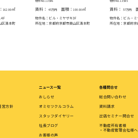
物件No.13586
物件No.13585
：
㎡
賃料：
面積：
㎡
賃料：
面
162.00
45万円
100.00
57万円
4F
物件名：ビル・ミヤザキ3F
物件名：ビル・ミヤ
山区清本町
所在地：京都府京都市東山区清本町
所在地：京都府京
ニュース一覧
各種問合せ
おしらせ
総合問い合わせ
経営方針
オミセツクルコラム
資料請求
スタッフダイヤリー
出店セミナー問合せ
社長ブログ
不動産所有者様
・不動産管理会社様へ
お客様の声