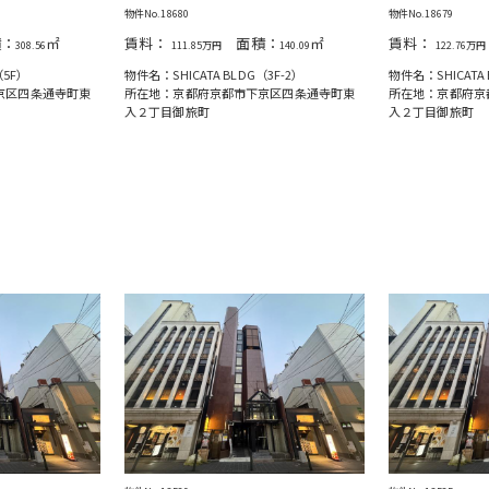
物件No.18680
物件No.18679
：
㎡
賃料：
面積：
㎡
賃料：
308.56
111.85万円
140.09
122.76万円
（5F）
物件名：SHICATA BLDG（3F-2）
物件名：SHICATA 
京区四条通寺町東
所在地：京都府京都市下京区四条通寺町東
所在地：京都府京
入２丁目御旅町
入２丁目御旅町