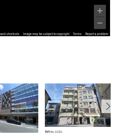
oard shortcuts
Image may be subject to copyright
Terms
Report a problem
Next
物件No.16521