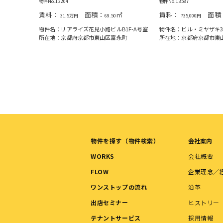
物件No.13204
物件No.13587
㎡
賃料：
面積：
㎡
賃料：
面積
31.5万円
69.50
735,000円
5-C号室
物件名：リアライズ花見小路ビルB1F-A号室
物件名：ビル・ミヤザキ3.
永町
所在地：京都府京都市東山区富永町
所在地：京都府京都市東
物件を探す（物件検索）
会社案内
WORKS
会社概要
FLOW
企業理念／
ワンストップの流れ
沿革
出店セミナー
ヒストリー
テナントサービス
採用情報