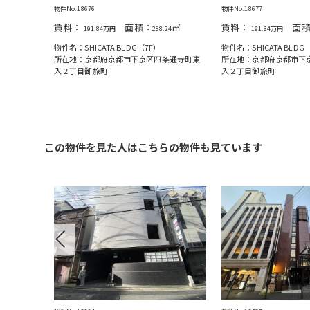
物件No.18676
物件No.18677
㎡
賃料：
面積：
㎡
賃料：
面積
24
191.84万円
288.24
191.84万円
物件名：SHICATA BLDG（7F）
物件名：SHICATA BLDG
条通寺町東
所在地：京都府京都市下京区四条通寺町東
所在地：京都府京都市下
入２丁目御旅町
入２丁目御旅町
この物件を見た人はこちらの物件も見ています
Previous