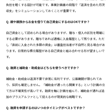
負担を軽くする設計が可能です。事業計画書の段階で「返済を含めた月次
収支」をシミュレーションしておくことが重要です。
Q. 親や親族からお金を借りて自己資金にするのはOKですか？
自己資金として認められる場合がありますが、贈与・借入の区別を明確に
する必要があります。贈与であれば通帳に入金履歴として残ります。ただ
し「直前に入金された多額の資金」は審査担当者が不自然と見る場合があ
ります。日常的な積立履歴がある自己資金と組み合わせる形が望ましいで
す。
Q. 融資と補助金・助成金はどちらを使うべきですか？
補助金・助成金は返済不要で非常に有利ですが、公募期間が限られてお
り、採択も確定しません。「補助金が通ったら開業する」という計画の立
て方は不確実性が高いです。融資を軸に計画を組んで、補助金が通れば追
加のプラスアルファとして捉えるのが現実的な戦略です。
Q. 融資を申請するのはいつのタイミングがベストですか？