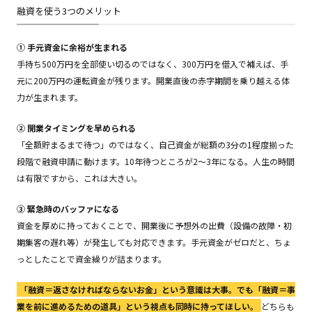
融資を使う3つのメリット
① 手元資金に余裕が生まれる
手持ち500万円を全部使い切るのではなく、300万円を借入で補えば、手
元に200万円の運転資金が残ります。開業直後の赤字期間を乗り越える体
力が生まれます。
② 開業タイミングを早められる
「全額貯まるまで待つ」のではなく、自己資金が総額の3分の1程度揃った
段階で融資申請に動けます。10年待つところが2〜3年になる。人生の時間
は有限ですから、これは大きい。
③ 緊急時のバッファになる
資金を厚めに持っておくことで、開業後に予想外の出費（設備の故障・初
期集客の遅れ等）が発生しても対応できます。手元資金がゼロだと、ちょ
っとしたことで資金繰りが詰まります。
「融資＝返さなければならないお金」という意識は大事。でも「融資＝事
業を前に進めるための道具」という視点も同時に持ってほしい。
どちらも