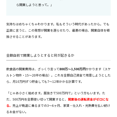
ら開業しようと思って。」
気持ちはめちゃくちゃわかります。私もそういう時代があったから。でも
正直に言うと、この発想が開業を遅らせたり、最悪の場合、開業自体を頓
挫させることがあります。
全額自前で開業しようとすると何が起きるか
飲食店の開業費用は、ざっくり言って
800万〜1,500万円
かかります（スケ
ルトン物件・15〜20坪の場合）。これを全額自己資金で用意しようとした
ら、月10万円ずつ貯金しても7〜12年かかる計算です。
「じゃあ小さく始めます。居抜きで500万円で」という方もいます。た
だ、500万円を全額使い切って開業すると、
開業後の運転資金がゼロにな
る。
売上が軌道に乗るまでの3〜6ヶ月、家賃・仕入れ・光熱費を払い続け
るお金がない。