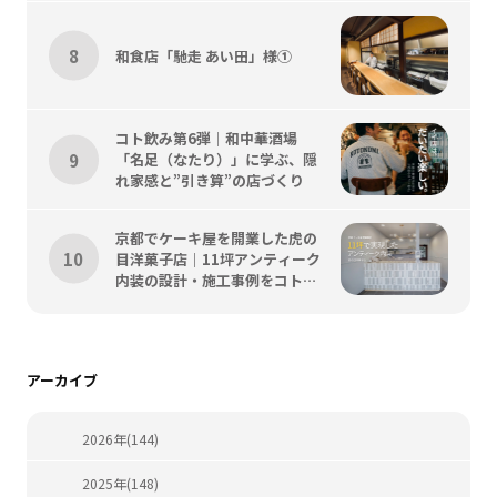
和食店「馳走 あい田」様①
コト飲み第6弾｜和中華酒場
「名足（なたり）」に学ぶ、隠
れ家感と”引き算”の店づくり
京都でケーキ屋を開業した虎の
目洋菓子店｜11坪アンティーク
内装の設計・施工事例をコトス
タイルが解説
アーカイブ
2026年(144)
2025年(148)