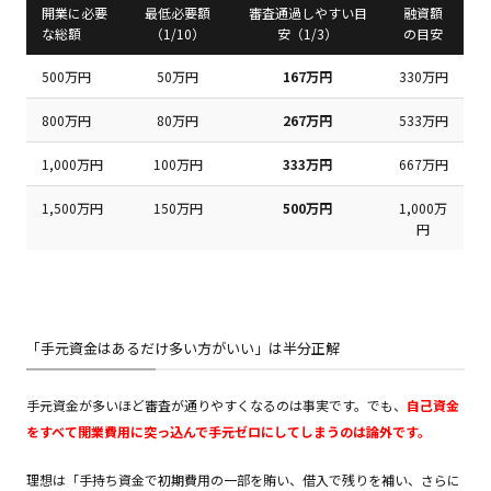
開業に必要
最低必要額
審査通過しやすい目
融資額
な総額
（1/10）
安（1/3）
の目安
500万円
50万円
167万円
330万円
800万円
80万円
267万円
533万円
1,000万円
100万円
333万円
667万円
1,500万円
150万円
500万円
1,000万
円
「手元資金はあるだけ多い方がいい」は半分正解
手元資金が多いほど審査が通りやすくなるのは事実です。でも、
自己資金
をすべて開業費用に突っ込んで手元ゼロにしてしまうのは論外です。
理想は「手持ち資金で初期費用の一部を賄い、借入で残りを補い、さらに