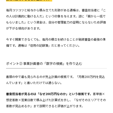
毎月コツコツと給与から積み立てた形跡がある通帳は、審査担当者に「こ
の人は計画的に動ける人だ」という印象を与えます。逆に「親から一括で
もらいました」という資金は、自分の管理能力の証明にならないため評価
が下がる傾向があります。
今すぐ開業できなくても、毎月の積立を続けることが融資審査の最強の準
備です。通帳は「信用の記録簿」だと思ってください。
ポイント② 事業計画書の「数字の根拠」を作り込む
書類の中で最も見られるのが売上計画の根拠です。「月商200万円を見込
んでいます」と書いただけでは通らない。
審査担当者が見るのは「なぜ200万円なのか」という根拠です。
客単価×
想定客数×営業日数で積み上げた計算式を示し、「なぜそのエリアでその
客数が見込めるか」まで説明できると評価が上がります。