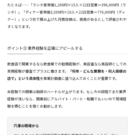
たとえば——「ランチ客単価1,200円×15人×22日営業＝396,000円（ラ
ンチ）」「ディナー客単価3,500円×10人×22日営業＝770,000円（ディ
ナー）」という形で積み上げた月商目標は、根拠があるとして評価されや
すくなります。
ポイント③ 業界経験を正確にアピールする
飲食店で開業するなら飲食業での勤務経験が、美容室なら美容師としての
実務経験が審査でプラスに働きます。
「何年・どんな業務を・何人規模の
店で」という具体性
を事業計画書に盛り込んでおくことが重要です。
未経験での開業は融資のハードルが上がります。もし今の段階でまだ業界
経験が浅いなら、開業前にアルバイト・パート・転職でもいいので現場経
験を積むことを強くお勧めします。
穴澤の現場から