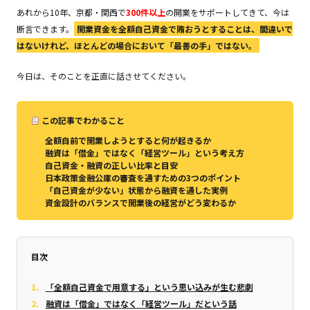
あれから10年、京都・関西で
300件以上
の開業をサポートしてきて、今は
断言できます。
開業資金を全額自己資金で賄おうとすることは、間違いで
はないけれど、ほとんどの場合において「最善の手」ではない。
今日は、そのことを正直に話させてください。
この記事でわかること
全額自前で開業しようとすると何が起きるか
融資は「借金」ではなく「経営ツール」という考え方
自己資金・融資の正しい比率と目安
日本政策金融公庫の審査を通すための3つのポイント
「自己資金が少ない」状態から融資を通した実例
資金設計のバランスで開業後の経営がどう変わるか
目次
「全額自己資金で用意する」という思い込みが生む悲劇
融資は「借金」ではなく「経営ツール」だという話