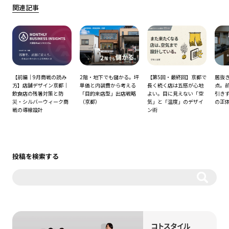
関連記事
【前編｜9月商戦の読み
2階・地下でも儲かる。坪
【第5回・最終回】京都で
居抜
イ
方】店舗デザイン京都｜
単価と内装費から考える
長く続く店は五感が心地
点。
ア
飲食店の残暑対策と防
「目的来店型」出店戦略
よい。目に見えない「空
引きず
災・シルバーウィーク商
（京都）
気」と「温度」のデザイ
の正
戦の導線設計
ン術
投稿を検索する