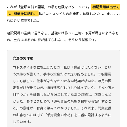
これが「全額自前で開業」の最も危険なパターンです。
初期費用は出せて
も、開業後に詰む。
私がコトスタイルの創業期に体験したのも、まさにこ
れに近い感覚でした。
建設現場の言葉で言うなら、基礎だけ作って上物に予算が尽きたようなも
の。土台はあるのに家が建てられない、そういう状態です。
穴澤の実体験
コトスタイルを立ち上げたとき、私は「借金はしたくない」とい
う気持ちが強くて、手持ち資金だけで走り始めました。でも開業
してしばらく、仕事がなかなかつかない時期が続いた。毎月の固
定費だけが出ていき、通帳残高がじりじり減っていく。「あと何ヶ
月持つか」を計算しながら過ごしていたあの時期は、正直しんど
かった。あのとき初めて「運転資金の余裕を最初から設計するこ
と」の意味が、骨身に染みてわかりました。それ以来、開業支援
のお客さんには必ず「手元資金の余裕」を一番に設計するように
しています。