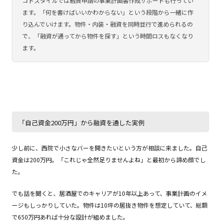
コトスタイルでは融資申請の事業計画書作成サポートも行ってい
ます。「何を書けばいいかわからない」という段階から一緒に作
り込んでいけます。物件・内装・融資を同時並行で進められるの
で、「融資が通ってから物件を探す」という時間ロスもなくなり
ます。
「自己資金200万円」から融資を通した実例
少し前に、西院で小さなバーを開きたいという方が相談に来ました。自己
資金は200万円。「これじゃ全然足りませんよね」と最初から諦め顔でし
た。
でも話を聞くと、居酒屋でのキャリアが10年以上あって、事業計画のイメ
ージもしっかりしていた。物件は10坪の居抜き物件を想定していて、総額
で650万円あれば十分な設計が組めました。