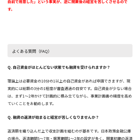
自前で用意した」という事実が、逆に開業後の経営を苦しくさせるので
す。
よくある質問（FAQ）
Q. 自己資金がほとんどない状態でも融資を受けられますか？
理論上は必要資金の10分の1以上の自己資金があれば申請できますが、現
実的には総額の3分の1程度が審査通過の目安です。自己資金が少ない場合
は、まず1〜2年かけて計画的に積み立てながら、事業計画書の精度を高め
ていくことをお勧めします。
Q. 融資の返済が始まると経営が苦しくなりませんか？
返済額を織り込んだ上で収支計画を組むのが基本です。日本政策金融公庫
の場合、返済期間5〜7年・据置期間1〜2年の設定が多く、開業初期の返済