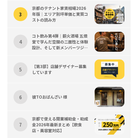
京都のテナント家賃相場2026
年版｜エリア別坪単価と実質コ
ストの読み方
コト飲み第4弾｜薪火酒場 五燠
堂で学んだ空間の二面性と体験
設計、そして新メンバーツジく
ん歓迎会
【第3部】店舗デザイナー募集
しています
彼TOおばんざい 様
京都で使える開業補助金・助成
金2026年最新まとめ【飲食
店・美容室対応】