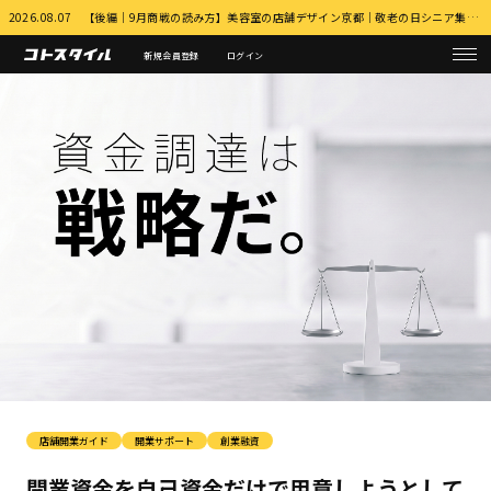
2026.08.07 【後編｜9月商戦の読み方】美容室の店舗デザイン京都｜敬老の日シニア集客とふるさと納税・MEO対策 詳細はこちら
新規会員登録
ログイン
店舗開業ガイド
開業サポート
創業融資
開業資金を自己資金だけで用意しようとして