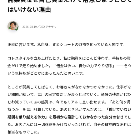
はいけない理由
2026.05.19
／CEO アナザワ
正直に言います。私自身、資金ショートの恐怖を知っている人間です。
コトスタイルを立ち上げたとき、私は融資をほとんど使わず、手持ちの資
金だけで走り始めました。「借金は怖い、自分の力でやり切る」——そう
いう気持ちがどこかにあったんだと思います。
ところが開業してしばらく、お客さんがなかなかつかなかった。仕事がな
い期間が続いて、毎月の固定費だけが淡々と出ていく。通帳の残高がじわ
じわ減っていくあの感覚は、今でもリアルに思い出せます。「あと何ヶ月
持つか」を毎月計算していた。あのとき私が学んだのは、
「稼げていない
期間を乗り越える体力」を最初から設計しておかなかった自分の甘さ
でし
た。お客さんには一切迷惑をかけなかったけれど、自分の精神的な消耗は
相当なものでした。