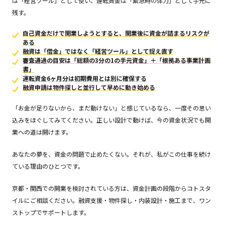
は「経営ツール」として使い、運転資金は「緊急時の体力」として手元に
残す。
自己資金だけで開業しようとすると、開業後に資金が詰まるリスクが
ある
融資は「借金」ではなく「経営ツール」として捉え直す
審査通過の目安は「総額の3分の1の手元資金」＋「根拠ある事業計画
書」
運転資金6ヶ月分は初期費用とは別に確保する
融資申請は物件探しと並行して早めに動き始める
「お金が足りないから、まだ動けない」と感じているなら、一度その思い
込みをほぐしてみてください。正しい設計で動けば、今の資金状況でも開
業への道は開けます。
あなたの夢を、資金の問題で止めたくない。それが、私がこの仕事を続け
ている理由のひとつです。
京都・関西での開業を検討されている方は、資金計画の段階からコトスタ
イルにご相談ください。融資支援・物件探し・内装設計・施工まで、ワン
ストップでサポートします。