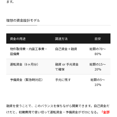
ます。
理想の資金設計モデル
資金の用途
調達方法
目安
物件取得費・内装工事費・
自己資金＋融資
総額の70〜
設備費
80%
運転資金（6ヶ月分）
融資 or 手元資金
総額の15〜
で確保
20%
予備資金（緊急時対応）
手元に残す
総額の5〜
10%
融資を使うことで、このバランスを保ちながら開業できます。自己資金だ
けだと、初期費用で使い切って運転資金・予備資金がゼロになる。
「全部