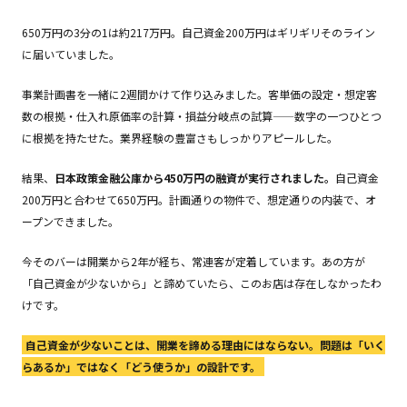
650万円の3分の1は約217万円。自己資金200万円はギリギリそのライン
に届いていました。
事業計画書を一緒に2週間かけて作り込みました。客単価の設定・想定客
数の根拠・仕入れ原価率の計算・損益分岐点の試算——数字の一つひとつ
に根拠を持たせた。業界経験の豊富さもしっかりアピールした。
結果、
日本政策金融公庫から450万円の融資が実行されました。
自己資金
200万円と合わせて650万円。計画通りの物件で、想定通りの内装で、オ
ープンできました。
今そのバーは開業から2年が経ち、常連客が定着しています。あの方が
「自己資金が少ないから」と諦めていたら、このお店は存在しなかったわ
けです。
自己資金が少ないことは、開業を諦める理由にはならない。問題は「いく
らあるか」ではなく「どう使うか」の設計です。