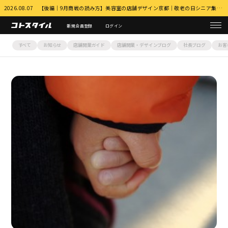
2026.08.07 【後編｜9月商戦の読み方】美容室の店舗デザイン京都｜敬老の日シニア集客とふるさと納税・MEO対策 詳細はこちら
新規会員登録
ログイン
すべて
お知らせ
店舗開業ガイド
店舗開業・デザインブログ
社長ブログ
お客