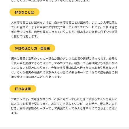
し、そんなチームに必ず幸せになってもらえるようにします。
好きなことば
人を変えることは出来ないけど、自分を変えることは出来る。いつしか息子に話し
ていた言葉で、息子が中学生の卒団式で語ってくれたエピソードです。会社は経営
者の器で決まる。自分を高みに持っていくことが、縁ある人の幸せに必ずつながる
と信じて行動します。
休日の過ごし方 自分編
週末は長男か次男のサッカー試合か娘のダンスの応援や送迎に行ってます。成長の
ド真ん中を応援できるのは父としての幸せです。頑張ってる姿は自分も頑張らない
といけないと励みになります。今年から長男は広島へ行ったのであまり見えないけ
ど、そんな長男の頑張りに家族みんなが更に頑張るモードに！なので僕も長男の刺
激を受けて今年はどんどん行動します。
好きな漫画
アオアシです。大好きなサッカーと夢に向かってひたむきに頑張る主人公の葦人に
は人生でも影響を受けてます。あとキングダムとワンピースも好き。要は熱いのが
好き。会社や家族のリーダーとして矢面にたってみんなを幸せにできるように戦い
ます。