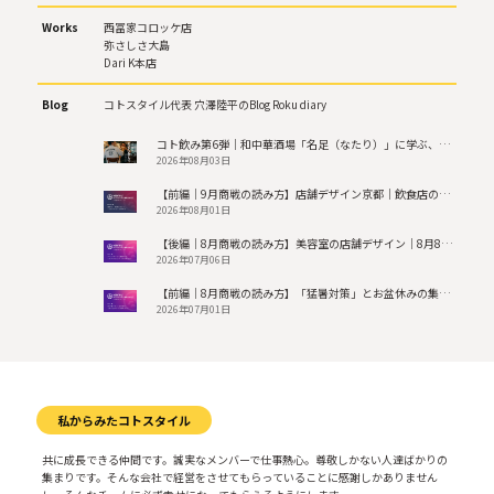
Works
西冨家コロッケ店
弥さしさ大島
Dari K本店
Blog
コトスタイル代表 穴澤陸平のBlog Roku diary
コト飲み第6弾｜和中華酒場「名足（なたり）」に学ぶ、隠れ家感と”引き算”の店づくり
2026年08月03日
【前編｜9月商戦の読み方】店舗デザイン京都｜飲食店の残暑対策と防災・シルバーウィーク商戦の導線設計
2026年08月01日
【後編｜8月商戦の読み方】美容室の店舗デザイン｜8月8日イベントとSDGsでMEO対策（京都）を加速
2026年07月06日
【前編｜8月商戦の読み方】「猛暑対策」とお盆休みの集客を勝ち抜く空間戦略
2026年07月01日
私からみたコトスタイル
共に成長できる仲間です。誠実なメンバーで仕事熱心。尊敬しかない人達ばかりの
集まりです。そんな会社で経営をさせてもらっていることに感謝しかありません