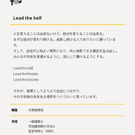
Lead the Self
人を変えることは出来ないけど、自分を変えることは出来る。
まずは自分が変わり続ける。成長し続ける人でありたいと願っていま
す。
そして、会社が心地よい場所となり、共に成長できる機会を生み出し。
みんなが将来を見通せるように、安心して働けるようにする。
Lead the Self,
Lead the People,
Lead the Society
それが、結果としてよりより社会につながり
今の子供達の未来ある場所をつくりたいと思っています。
職種
代表取締役
資格
一級建築士
宅地建物取引主任士
経営学修士（MBA）