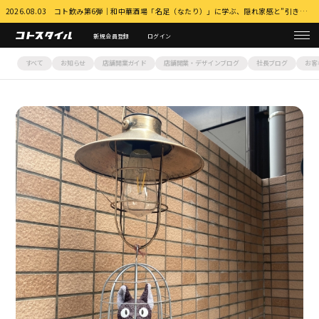
2026.08.03 コト飲み第6弾｜和中華酒場「名足（なたり）」に学ぶ、隠れ家感と”引き算”の店づくり 詳細はこちら
新規会員登録
ログイン
すべて
お知らせ
店舗開業ガイド
店舗開業・デザインブログ
社長ブログ
お客