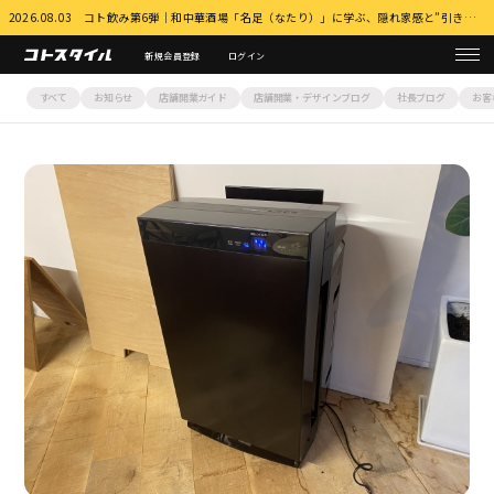
2026.08.03 コト飲み第6弾｜和中華酒場「名足（なたり）」に学ぶ、隠れ家感と”引き算”の店づくり 詳細はこちら
新規会員登録
ログイン
すべて
お知らせ
店舗開業ガイド
店舗開業・デザインブログ
社長ブログ
お客