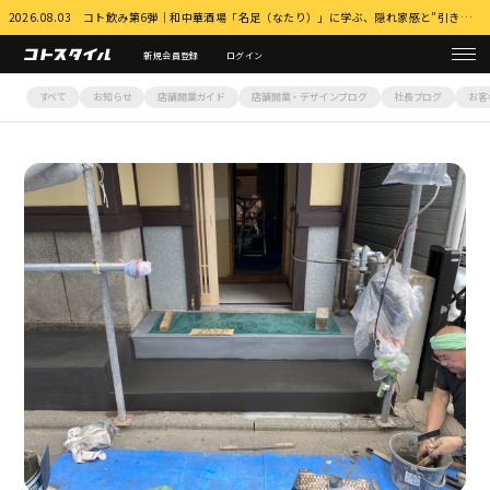
2026.08.03 コト飲み第6弾｜和中華酒場「名足（なたり）」に学ぶ、隠れ家感と”引き算”の店づくり 詳細はこちら
新規会員登録
ログイン
すべて
お知らせ
店舗開業ガイド
店舗開業・デザインブログ
社長ブログ
お客