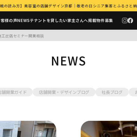
｜9月商戦の読み方】美容室の店舗デザイン京都｜敬老の日シニア集客とふるさと
お客様の声
NEWS
テナントを貸したい家主さんへ
掲載物件募集
施工
出店セミナー
開業相談
NEWS
店舗開業ガイド
店舗開業・デザインブログ
社長ブログ