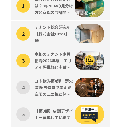
は？3φ200Vの見分け
方と京都の店舗開業
で知っておくべきこ
と
テナント総合研究所
【株式会社tutor】
様
京都のテナント家賃
相場2026年版｜エリ
ア別坪単価と実質コ
ストの読み方
コト飲み第4弾｜薪火
酒場 五燠堂で学んだ
空間の二面性と体験
設計、そして新メン
バーツジくん歓迎会
【第3部】店舗デザイ
ナー募集しています