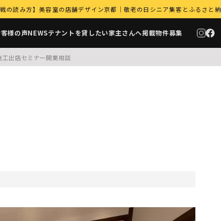
｜9月商戦の読み方】美容室の店舗デザイン京都｜敬老の日シニア集客とふるさと
お客様の声
NEWS
テナントを貸したい家主さんへ
掲載物件募集
施工
出店セミナー
開業相談