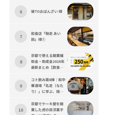
彼TOおばんざい 様
和食店「馳走 あい
田」様①
京都で使える開業補
助金・助成金2026年
最新まとめ【飲食
店・美容室対応】
コト飲み第6弾｜和中
華酒場「名足（なた
り）」に学ぶ、隠れ
家感と”引き算”の店
づくり
京都でケーキ屋を開
業した虎の目洋菓子