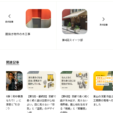
前の記事
次の記事
居抜き物件の木工事
第4回スイーツ部
関連記事
華酒
【第5回・最終回】京都で
【第4回】京都で長く続く
東山の洋菓子店さん、竣
コト
に
長く続く店は五感が心地
店が生み出す、見えない
工間際の現場へ行ってき
席を
き
よい。目に見えない「空
境界線。居心地を左右す
ました
清水
気」と「温度」のデザイ
る「視線」と「距離感」
学ぶ
ン術
の設計
オペ