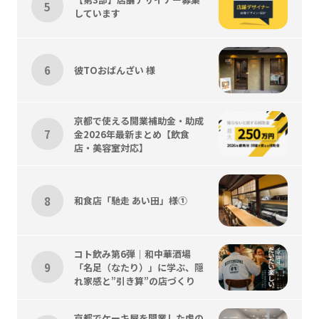
しています
彼TOおばんざい 様
京都で使える開業補助金・助成
金2026年最新まとめ【飲食
店・美容室対応】
和食店「馳走 あい田」様①
コト飲み第6弾｜和中華酒場
「名足（なたり）」に学ぶ、隠
れ家感と”引き算”の店づくり
京都でケーキ屋を開業した虎の