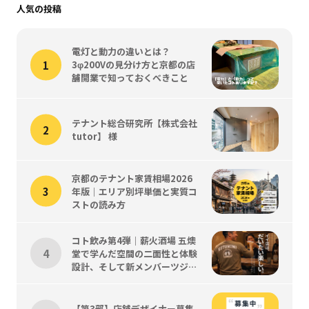
人気の投稿
電灯と動力の違いとは？
3φ200Vの見分け方と京都の店
舗開業で知っておくべきこと
テナント総合研究所【株式会社
tutor】 様
京都のテナント家賃相場2026
年版｜エリア別坪単価と実質コ
ストの読み方
コト飲み第4弾｜薪火酒場 五燠
堂で学んだ空間の二面性と体験
設計、そして新メンバーツジく
ん歓迎会
【第3部】店舗デザイナー募集