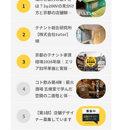
は？3φ200Vの見分け
方と京都の店舗開業
で知っておくべきこ
と
テナント総合研究所
【株式会社tutor】
様
京都のテナント家賃
相場2026年版｜エリ
ア別坪単価と実質コ
ストの読み方
コト飲み第4弾｜薪火
酒場 五燠堂で学んだ
空間の二面性と体験
設計、そして新メン
バーツジくん歓迎会
【第3部】店舗デザイ
ナー募集しています