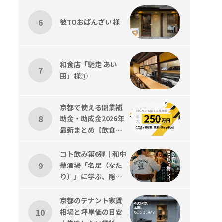
彼TOおばんざい 様
和食店「馳走 あい
田」様①
京都で使える開業補
助金・助成金2026年
最新まとめ【飲食
店・美容室対応】
コト飲み第6弾｜和中
華酒場「名足（なた
り）」に学ぶ、隠れ
家感と”引き算”の店
づくり
京都のテナント家賃
相場と坪単価の目安