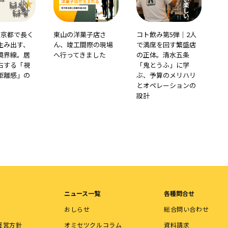
】京都で長く
東山の洋菓子店さ
コト飲み第5弾｜2人
生み出す、
ん、竣工間際の現場
で満席を回す繁盛店
境界線。居
へ行ってきました
の正体。清水五条
右する「視
「鬼とうふ」に学
距離感」の
ぶ、予算のメリハリ
とオペレーションの
設計
ニュース一覧
各種問合せ
おしらせ
総合問い合わせ
経営方針
オミセツクルコラム
資料請求