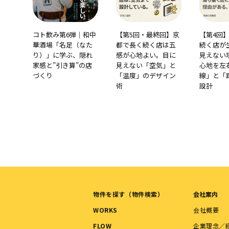
コト飲み第6弾｜和中
【第5回・最終回】京
【第4回
華酒場「名足（なた
都で長く続く店は五
続く店が
り）」に学ぶ、隠れ
感が心地よい。目に
見えない
家感と”引き算”の店
見えない「空気」と
心地を左
づくり
「温度」のデザイン
線」と「
術
設計
物件を探す（物件検索）
会社案内
WORKS
会社概要
FLOW
企業理念／