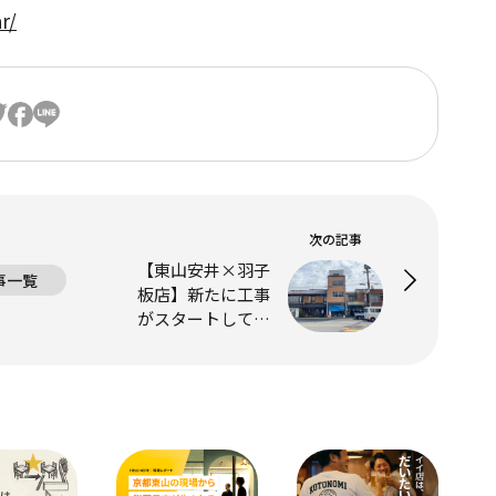
r/
次の記事
【東山安井×羽子
事一覧
板店】新たに工事
がスタートしてい
ます