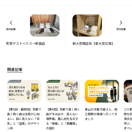
前の記事
次の記事
町家ゲストハウス→飲食店
新大宮商店街【新大宮広場】
関連記事
酒
【第5回・最終回】京都で
【第4回】京都で長く続く
東山の洋菓子店さん、竣
コト飲
に
長く続く店は五感が心地
店が生み出す、見えない
工間際の現場へ行ってき
席を
よい。目に見えない「空
境界線。居心地を左右す
ました
清水
気」と「温度」のデザイ
る「視線」と「距離感」
学ぶ
ン術
の設計
オペ