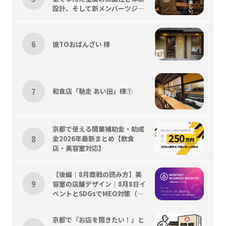
設計、そして新メンバーツジく
ん歓迎会
彼TOおばんざい 様
和食店「馳走 あい田」様①
京都で使える開業補助金・助成
金2026年最新まとめ【飲食
店・美容室対応】
【後編｜8月商戦の読み方】美
容室の店舗デザイン｜8月8日イ
ベントとSDGsでMEO対策（京
都）を加速
京都で『お店を開きたい！』と