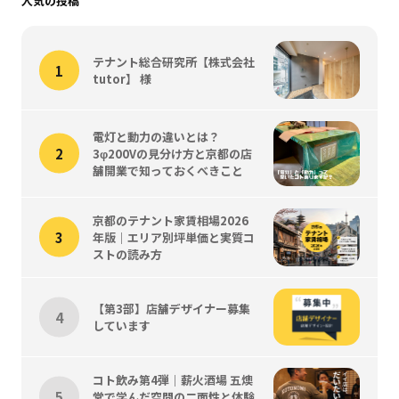
人気の投稿
テナント総合研究所【株式会社
tutor】 様
電灯と動力の違いとは？
3φ200Vの見分け方と京都の店
舗開業で知っておくべきこと
京都のテナント家賃相場2026
年版｜エリア別坪単価と実質コ
ストの読み方
【第3部】店舗デザイナー募集
しています
コト飲み第4弾｜薪火酒場 五燠
堂で学んだ空間の二面性と体験