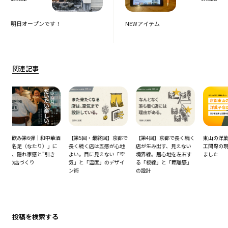
明日オープンです！
NEWアイテム
関連記事
和中華酒
【第5回・最終回】京都で
【第4回】京都で長く続く
東山の洋菓子店さん、竣
）」に
長く続く店は五感が心地
店が生み出す、見えない
工間際の現場へ行ってき
”引き
よい。目に見えない「空
境界線。居心地を左右す
ました
気」と「温度」のデザイ
る「視線」と「距離感」
ン術
の設計
投稿を検索する