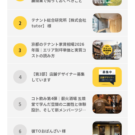
舗開業で知っておくべきこと
テナント総合研究所【株式会社
tutor】 様
京都のテナント家賃相場2026
年版｜エリア別坪単価と実質コ
ストの読み方
【第3部】店舗デザイナー募集
しています
コト飲み第4弾｜薪火酒場 五燠
堂で学んだ空間の二面性と体験
設計、そして新メンバーツジく
ん歓迎会
彼TOおばんざい 様