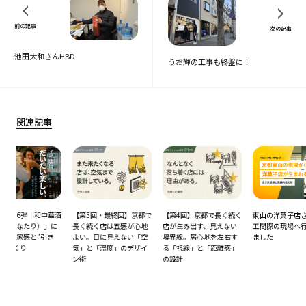
前の記事
次の記事
池田大和さんHBD
うお輝の工事も終盤に！
関連記事
華酒
【第5回・最終回】京都で
【第4回】京都で長く続く
東山の洋菓子店さん、竣
コト
」に
長く続く店は五感が心地
店が生み出す、見えない
工間際の現場へ行ってき
席
き
よい。目に見えない「空
境界線。居心地を左右す
ました
清
気」と「温度」のデザイ
る「視線」と「距離感」
学
ン術
の設計
オ