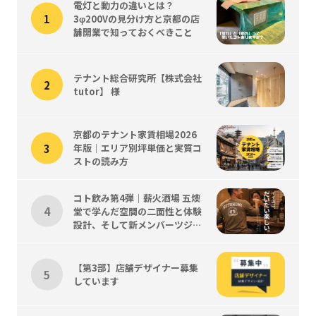
電灯と動力の違いとは？
3φ200Vの見分け方と京都の店
舗開業で知っておくべきこと
テナント総合研究所【株式会社
tutor】 様
京都のテナント家賃相場2026
年版｜エリア別坪単価と実質コ
ストの読み方
コト飲み第4弾｜薪火酒場 五燠
堂で学んだ空間の二面性と体験
設計、そして新メンバーツジく
ん歓迎会
【第3部】店舗デザイナー募集
しています