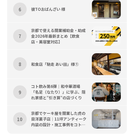
彼TOおばんざい 様
京都で使える開業補助金・助成
金2026年最新まとめ【飲食
店・美容室対応】
和食店「馳走 あい田」様①
コト飲み第6弾｜和中華酒場
「名足（なたり）」に学ぶ、隠
れ家感と”引き算”の店づくり
京都でケーキ屋を開業した虎の
目洋菓子店｜11坪アンティーク
内装の設計・施工事例をコトス
タイルが解説