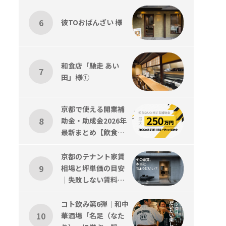
バーツジくん歓迎会
彼TOおばんざい 様
和食店「馳走 あい
田」様①
京都で使える開業補
助金・助成金2026年
最新まとめ【飲食
店・美容室対応】
京都のテナント家賃
相場と坪単価の目安
｜失敗しない賃料の
考え方を解説
コト飲み第6弾｜和中
華酒場「名足（なた