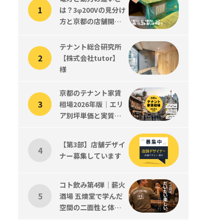
は？3φ200Vの見分け
方と京都の店舗開業
で知っておくべきこ
と
テナント総合研究所
【株式会社tutor】
様
京都のテナント家賃
相場2026年版｜エリ
ア別坪単価と実質コ
ストの読み方
【第3部】店舗デザイ
ナー募集しています
コト飲み第4弾｜薪火
酒場 五燠堂で学んだ
空間の二面性と体験
設計、そして新メン