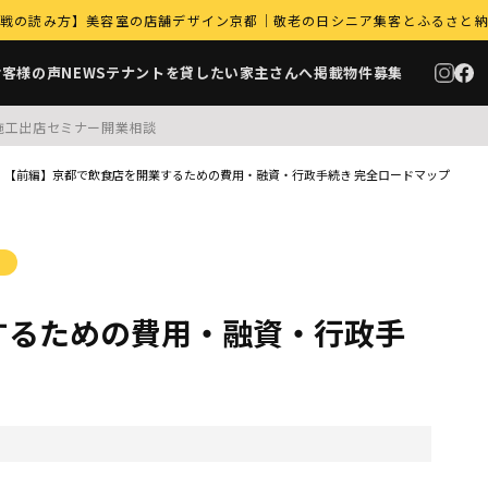
｜9月商戦の読み方】美容室の店舗デザイン京都｜敬老の日シニア集客とふるさと
お客様の声
NEWS
テナントを貸したい家主さんへ
掲載物件募集
施工
出店セミナー
開業相談
【前編】京都で飲食店を開業するための費用・融資・行政手続き 完全ロードマップ
するための費用・融資・行政手