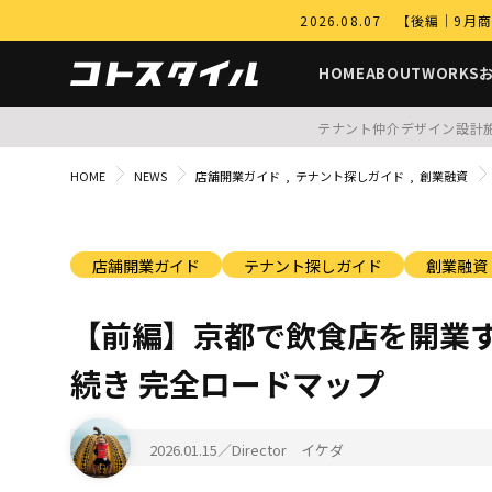
2026.08.07 【後編
HOME
ABOUT
WORKS
テナント仲介
デザイン設計
HOME
NEWS
店舗開業ガイド
テナント探しガイド
創業融資
店舗開業ガイド
テナント探しガイド
創業融資
【前編】京都で飲食店を開業
続き 完全ロードマップ
2026.01.15
／Director イケダ