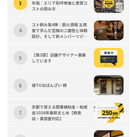
年版｜エリア別坪単価と実質コ
ストの読み方
コト飲み第4弾｜薪火酒場 五燠
堂で学んだ空間の二面性と体験
設計、そして新メンバーツジく
ん歓迎会
【第3部】店舗デザイナー募集
しています
彼TOおばんざい 様
京都で使える開業補助金・助成
金2026年最新まとめ【飲食
店・美容室対応】