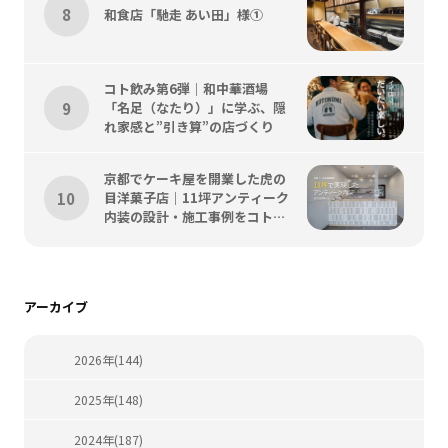
和食店「馳走 あい田」様①
コト飲み第6弾｜和中華酒場
「名足（なたり）」に学ぶ、隠
れ家感と”引き算”の店づくり
京都でケーキ屋を開業した虎の
目洋菓子店｜11坪アンティーク
内装の設計・施工事例をコトス
タイルが解説
アーカイブ
2026年(144)
2025年(148)
2024年(187)