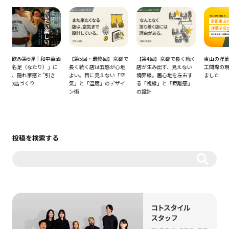
和中華酒
【第5回・最終回】京都で
【第4回】京都で長く続く
東山の洋菓子店さん、竣
）」に
長く続く店は五感が心地
店が生み出す、見えない
工間際の現場へ行ってき
”引き
よい。目に見えない「空
境界線。居心地を左右す
ました
気」と「温度」のデザイ
る「視線」と「距離感」
ン術
の設計
投稿を検索する