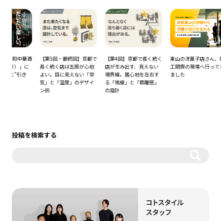
酒
【第5回・最終回】京都で
【第4回】京都で長く続く
東山の洋菓子店さん、竣
コト飲
に
長く続く店は五感が心地
店が生み出す、見えない
工間際の現場へ行ってき
席を
よい。目に見えない「空
境界線。居心地を左右す
ました
清水
気」と「温度」のデザイ
る「視線」と「距離感」
学ぶ
ン術
の設計
オペ
投稿を検索する