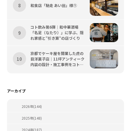
和食店「馳走 あい田」様①
コト飲み第6弾｜和中華酒場
「名足（なたり）」に学ぶ、隠
れ家感と”引き算”の店づくり
京都でケーキ屋を開業した虎の
目洋菓子店｜11坪アンティーク
内装の設計・施工事例をコトス
タイルが解説
アーカイブ
2026年(144)
2025年(148)
2024年(187)