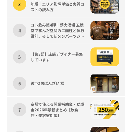
年版｜エリア別坪単価と実質コ
ストの読み方
コト飲み第4弾｜薪火酒場 五燠
堂で学んだ空間の二面性と体験
設計、そして新メンバーツジく
ん歓迎会
【第3部】店舗デザイナー募集
しています
彼TOおばんざい 様
京都で使える開業補助金・助成
金2026年最新まとめ【飲食
店・美容室対応】