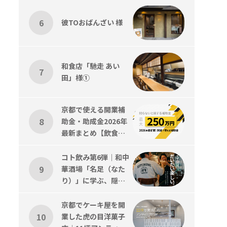
彼TOおばんざい 様
和食店「馳走 あい
田」様①
京都で使える開業補
助金・助成金2026年
最新まとめ【飲食
店・美容室対応】
コト飲み第6弾｜和中
華酒場「名足（なた
り）」に学ぶ、隠れ
家感と”引き算”の店
づくり
京都でケーキ屋を開
業した虎の目洋菓子