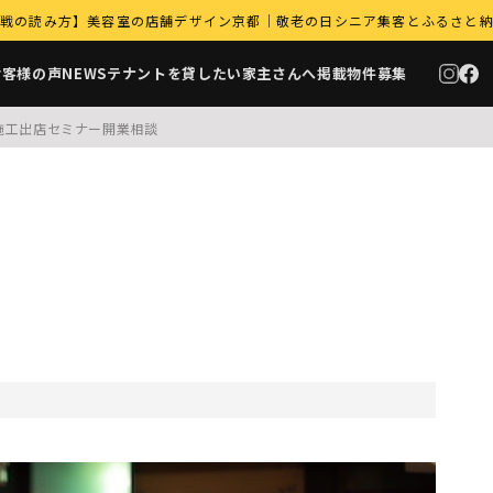
｜9月商戦の読み方】美容室の店舗デザイン京都｜敬老の日シニア集客とふるさと
お客様の声
NEWS
テナントを貸したい家主さんへ
掲載物件募集
施工
出店セミナー
開業相談