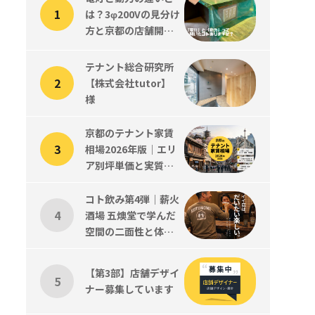
は？3φ200Vの見分け
方と京都の店舗開業
で知っておくべきこ
と
テナント総合研究所
【株式会社tutor】
様
京都のテナント家賃
相場2026年版｜エリ
ア別坪単価と実質コ
ストの読み方
コト飲み第4弾｜薪火
酒場 五燠堂で学んだ
空間の二面性と体験
設計、そして新メン
バーツジくん歓迎会
【第3部】店舗デザイ
ナー募集しています