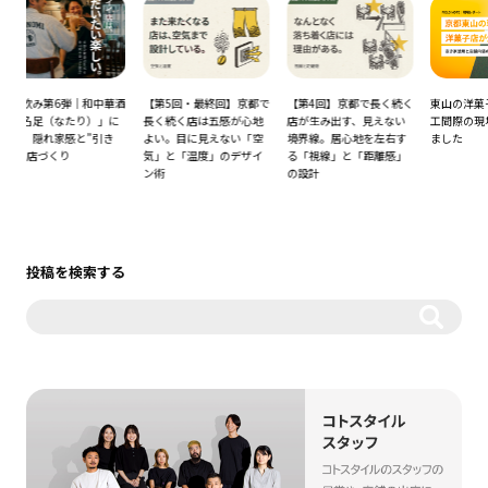
和中華酒
【第5回・最終回】京都で
【第4回】京都で長く続く
東山の洋菓子店さん、竣
）」に
長く続く店は五感が心地
店が生み出す、見えない
工間際の現場へ行ってき
”引き
よい。目に見えない「空
境界線。居心地を左右す
ました
気」と「温度」のデザイ
る「視線」と「距離感」
ン術
の設計
投稿を検索する