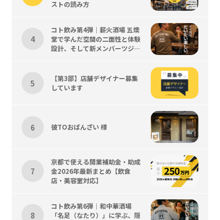
ストの読み方
コト飲み第4弾｜薪火酒場 五燠
堂で学んだ空間の二面性と体験
設計、そして新メンバーツジく
ん歓迎会
【第3部】店舗デザイナー募集
しています
彼TOおばんざい 様
京都で使える開業補助金・助成
金2026年最新まとめ【飲食
店・美容室対応】
コト飲み第6弾｜和中華酒場
「名足（なたり）」に学ぶ、隠