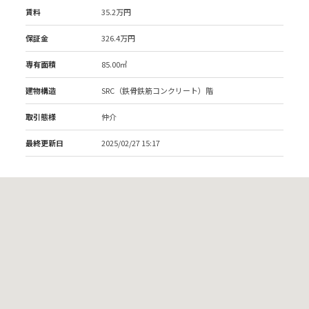
賃料
35.2万円
保証金
326.4万円
専有面積
85.00㎡
建物構造
SRC（鉄骨鉄筋コンクリート）階
取引態様
仲介
最終更新日
2025/02/27 15:17