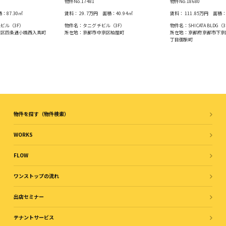
物件No.17481
物件No.18680
積：
87.30
㎡
賃料：
29.7万円
面積：
40.94
㎡
賃料：
111.85万円
面積
ビル（3F）
物件名：タニグチビル（3F）
物件名：SHICATA BLDG（3
京区四条通⼩橋⻄⼊真町
所在地：京都市中京区柏屋町
所在地：京都府京都市下京
丁目御旅町
物件を探す（物件検索）
WORKS
FLOW
ワンストップの流れ
出店セミナー
テナントサービス