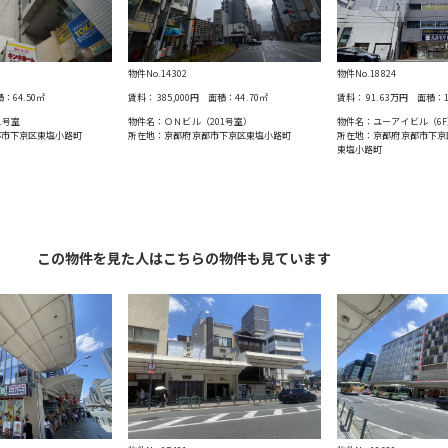
物件No.14302
物件No.18824
積：
64.50
㎡
賃料：
385,000円
面積：
44.70
㎡
賃料：
91.63万円
面積：
1号室
物件名：ＯＮビル（201号室）
物件名：ユーアイビル（6F
都市下京区東塩小路町
所在地：京都府京都市下京区東塩小路町
所在地：京都府京都市下京
東塩小路町
この物件を見た人はこちらの物件も見ています