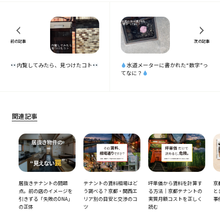
前の記事
次の記事
内覧してみたら、見つけたコト
水道メーターに書かれた“数字”っ
てなに？
関連記事
坪
居抜きテナントの問題
テナントの賃料相場はど
坪単価から賃料を計算す
京都
る
点。前の店のイメージを
う調べる？京都・関西エ
る方法｜京都テナントの
とき
略
引きずる「失敗のDNA」
リア別の目安と交渉のコ
実質月額コストを正しく
事例
の正体
ツ
読む