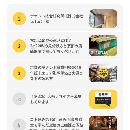
テナント総合研究所【株式会社
tutor】 様
電灯と動力の違いとは？
3φ200Vの見分け方と京都の店
舗開業で知っておくべきこと
京都のテナント家賃相場2026
年版｜エリア別坪単価と実質コ
ストの読み方
【第3部】店舗デザイナー募集
しています
コト飲み第4弾｜薪火酒場 五燠
堂で学んだ空間の二面性と体験