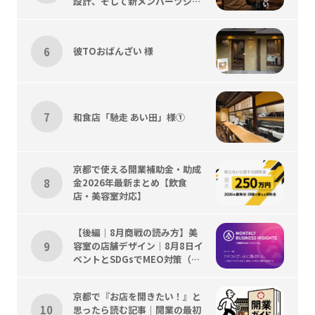
設計、そして新メンバーツジく
ん歓迎会
彼TOおばんざい 様
和食店「馳走 あい田」様①
京都で使える開業補助金・助成
金2026年最新まとめ【飲食
店・美容室対応】
【後編｜8月商戦の読み方】美
容室の店舗デザイン｜8月8日イ
ベントとSDGsでMEO対策（京
都）を加速
京都で『お店を開きたい！』と
思ったら読む記事｜開業の最初