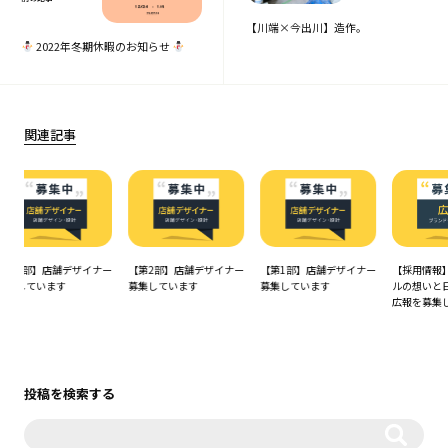
【川端×今出川】造作。
2022年冬期休暇のお知らせ
関連記事
舗デザイナー
【第2部】店舗デザイナー
【第1部】店舗デザイナー
【採用情報】コトスタイ
す
募集しています
募集しています
ルの想いと日常を伝える
広報を募集します
投稿を検索する