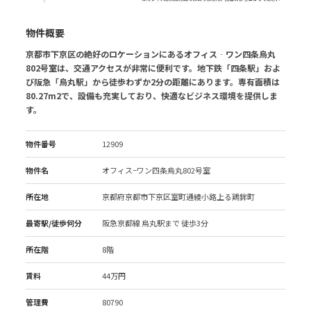
物件概要
京都市下京区の絶好のロケーションにあるオフィス‐ワン四条烏丸
802号室は、交通アクセスが非常に便利です。地下鉄「四条駅」およ
び阪急「烏丸駅」から徒歩わずか2分の距離にあります。専有面積は
80.27m2で、設備も充実しており、快適なビジネス環境を提供しま
す。
物件番号
12909
物件名
オフィス−ワン四条烏丸802号室
所在地
京都府京都市下京区室町通綾小路上る鶏鉾町
最寄駅/徒歩何分
阪急京都線 烏丸駅
まで 徒歩3分
所在階
8階
賃料
44万円
管理費
80790