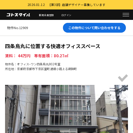
2026.01.12 【第3部】店舗デザイナー募集しています
新規会員登録
ログイン
物件No.12909
この物件について問い合わせをする
四条烏丸に位置する快適オフィススペース
賃料： 44万円 専有面積：80.27㎡
物件名：オフィス−ワン四条烏丸802号室
所在地：京都府京都市下京区室町通綾小路上る鶏鉾町