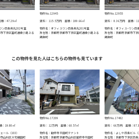
物件No.12945
物件No.12955
積：
47.29
㎡
賃料：
115.5万円
面積：
189.66
㎡
賃料：
8.36万円
面積：
1
ワン四条烏丸202号室
物件名：オフィスワン四条烏丸201号室
物件名：オフィス−ワン四
都市下京区室町通綾小路上る
所在地：京都府京都市下京区室町通綾小路上る
所在地：京都府京都市下京
鶏鉾町
鶏鉾町
この物件を見た人はこちらの物件も見ています
物件No.17209
物件No.17482
積：
19.80
㎡
賃料：
12万円
面積：
60.57
㎡
賃料：
66万円
面積：
87.
ェール（103）
物件名：勧修寺平田町テナント
物件名：よしや四条ビル（
都市山科区大宅細田町
所在地：京都府京都市山科区勧修寺平田町
所在地：京都市下京区四条