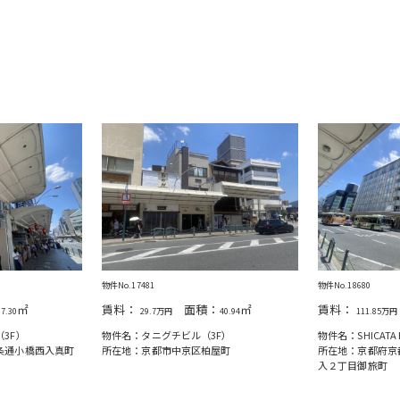
物件No.17481
物件No.18680
㎡
賃料：
面積：
㎡
賃料：
87.30
29.7万円
40.94
111.85万円
3F）
物件名：タニグチビル（3F）
物件名：SHICATA 
条通⼩橋⻄⼊真町
所在地：京都市中京区柏屋町
所在地：京都府京
入２丁目御旅町