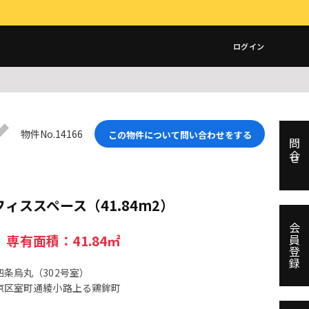
ログイン
物件No.14166
この物件について問い合わせをする
問合せ
ィススペース（41.84m2）
会員登録
円 専有面積：41.84㎡
条烏丸（302号室）
京区室町通綾小路上る鶏鉾町