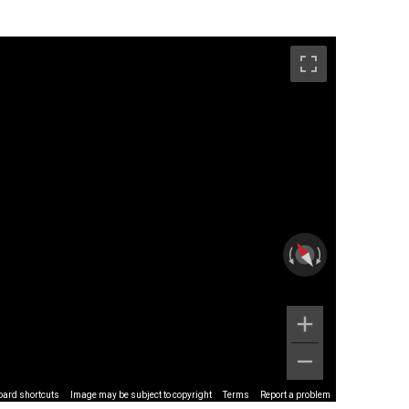
oard shortcuts
Image may be subject to copyright
Terms
Report a problem