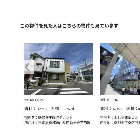
この物件を見た人はこちらの物件も見ています
Previous
物件No.17209
物件No.17482
賃料：
面積：
㎡
賃料：
面積：
12万円
60.57
66万円
）
物件名：勧修寺平田町テナント
物件名：よしや四条ビル（
宅細田町
所在地：京都府京都市山科区勧修寺平田町
所在地：京都市下京区四