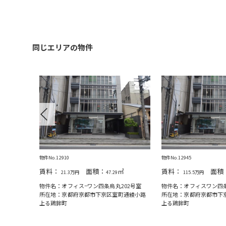
同じエリアの物件
Previous
物件No.12910
物件No.12945
賃料：
面積：
㎡
賃料：
面積
21.3万円
47.29
115.5万円
02号室
物件名：オフィス−ワン四条烏丸202号室
物件名：オフィスワン四条
町通綾小路
所在地：京都府京都市下京区室町通綾小路
所在地：京都府京都市下
上る鶏鉾町
上る鶏鉾町