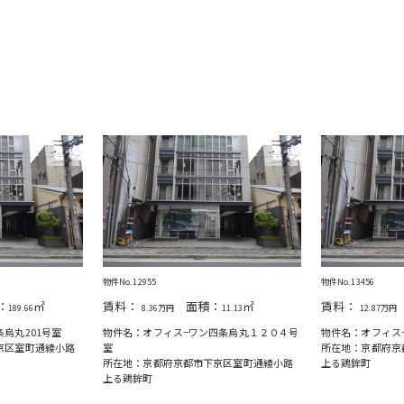
物件No.12955
物件No.13456
：
㎡
賃料：
面積：
㎡
賃料：
189.66
8.36万円
11.13
12.87万円
烏丸201号室
物件名：オフィス−ワン四条烏丸１２０４号
物件名：オフィス−
京区室町通綾小路
室
所在地：京都府京
所在地：京都府京都市下京区室町通綾小路
上る鶏鉾町
上る鶏鉾町