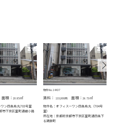
Next
物件No.14437
物件No.1512
面積：
㎡
賃料：
面積：
㎡
賃料：
20.85
133,000円
26.73
26
ワン四条烏丸703号室
物件名：オフィスーワン四条烏丸（704号
物件名：オ
都市下京区室町通綾小路
室）
所在地：京
所在地：京都府京都市下京区室町通四条下
上る鶏鉾町
る鶏鉾町