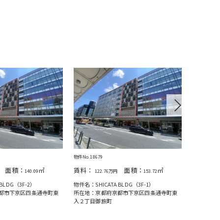
Next
物件No.18679
物件No.1867
面積：
㎡
賃料：
面積：
㎡
賃料：
140.09
122.76万円
153.72
20
BLDG（3F-2）
物件名：SHICATA BLDG（3F-1）
物件名：SHI
都市下京区四条通寺町東
所在地：京都府京都市下京区四条通寺町東
所在地：京
入２丁目御旅町
入２丁目御