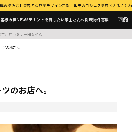
｜9月商戦の読み方】美容室の店舗デザイン京都｜敬老の日シニア集客とふるさと
お客様の声
NEWS
テナントを貸したい家主さんへ
掲載物件募集
施工
出店セミナー
開業相談
ーツのお店へ。
ーツのお店へ。