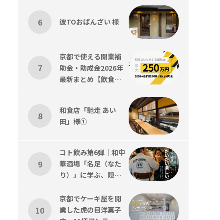
彼TOおばんざい 様
京都で使える開業補
助金・助成金2026年
最新まとめ【飲食
店・美容室対応】
和食店「馳走 あい
田」様①
コト飲み第6弾｜和中
華酒場「名足（なた
り）」に学ぶ、隠れ
家感と”引き算”の店
づくり
京都でケーキ屋を開
業した虎の目洋菓子