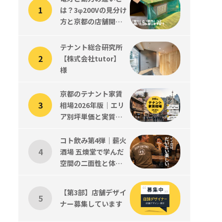
は？3φ200Vの見分け
方と京都の店舗開業
で知っておくべきこ
と
テナント総合研究所
【株式会社tutor】
様
京都のテナント家賃
相場2026年版｜エリ
ア別坪単価と実質コ
ストの読み方
コト飲み第4弾｜薪火
酒場 五燠堂で学んだ
空間の二面性と体験
設計、そして新メン
バーツジくん歓迎会
【第3部】店舗デザイ
ナー募集しています