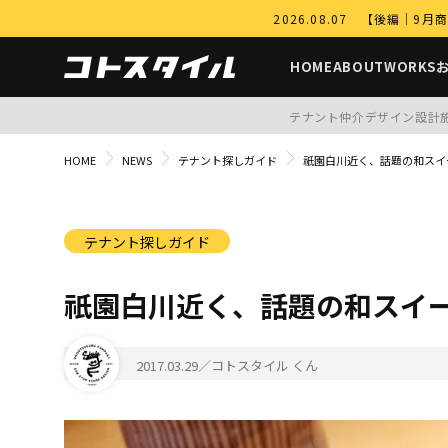
2026.08.07 【後編
HOME
ABOUT
WORKS
テナント仲介
デザイン設計
HOME
NEWS
テナント探しガイド
祇園白川近く、話題の和スイ
テナント探しガイド
祇園白川近く、話題の和スイ
2017.03.29
／コトスタイル くん