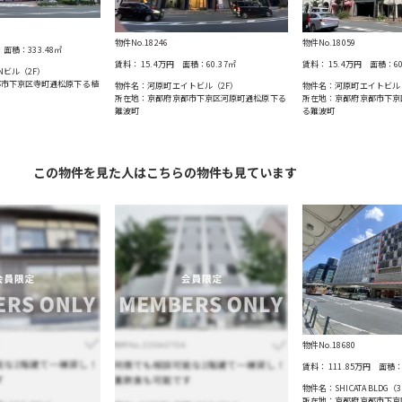
物件No.18246
物件No.18059
面積：
333.48
㎡
賃料：
15.4万円
面積：
60.37
㎡
賃料：
15.4万円
面積：
6
Nビル（2F）
都市下京区寺町通松原下る植
物件名：河原町エイトビル（2F）
物件名：河原町エイトビル
所在地：京都府京都市下京区河原町通松原下る
所在地：京都府京都市下京
難波町
る難波町
この物件を見た人はこちらの物件も見ています
物件No.18680
賃料：
111.85万円
面積
物件名：SHICATA BLDG（3
所在地：京都府京都市下京