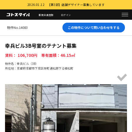
2026.01.12 【第3部】店舗デザイナー募集しています
新規会員登録
ログイン
物件No.14083
この物件について問い合わせをする
幸兵ビル3B号室のテナント募集
賃料： 106,700円 専有面積：46.15㎡
物件名：幸兵ビル（3B）
所在地：京都府京都市下京区寺町通松原下る植松町