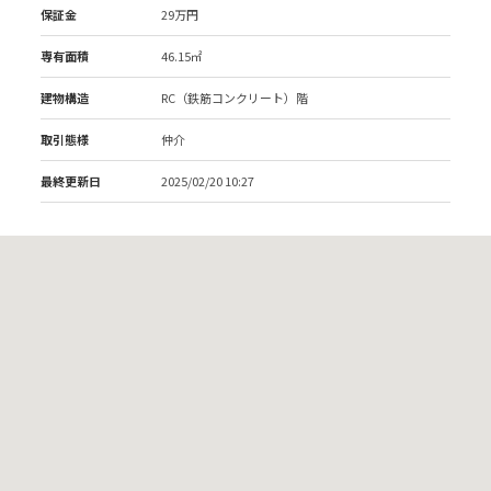
保証金
29万円
専有面積
46.15㎡
建物構造
RC（鉄筋コンクリート）階
取引態様
仲介
最終更新日
2025/02/20 10:27