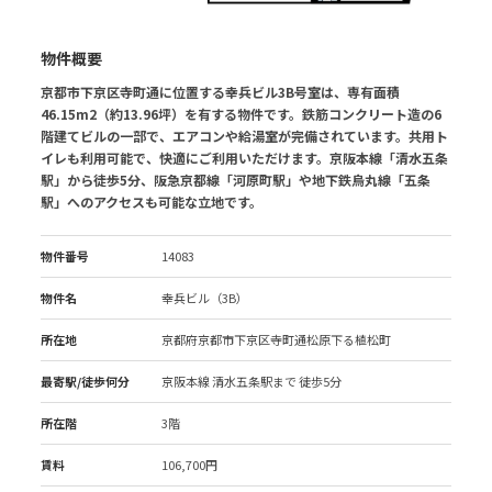
物件概要
京都市下京区寺町通に位置する幸兵ビル3B号室は、専有面積
46.15m2（約13.96坪）を有する物件です。鉄筋コンクリート造の6
階建てビルの一部で、エアコンや給湯室が完備されています。共用ト
イレも利用可能で、快適にご利用いただけます。京阪本線「清水五条
駅」から徒歩5分、阪急京都線「河原町駅」や地下鉄烏丸線「五条
駅」へのアクセスも可能な立地です。
物件番号
14083
物件名
幸兵ビル（3B）
所在地
京都府京都市下京区寺町通松原下る植松町
最寄駅/徒歩何分
京阪本線 清水五条駅
まで 徒歩5分
所在階
3階
賃料
106,700円