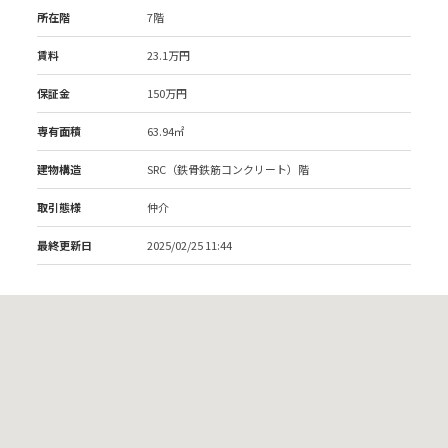
所在階
7階
賃料
23.1万円
保証金
150万円
専有面積
63.94㎡
建物構造
SRC（鉄骨鉄筋コンクリート）階
取引態様
仲介
最終更新日
2025/02/25 11:44