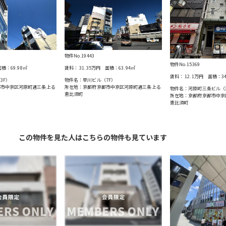
物件No.19443
物件No.15369
積：
69.98
㎡
賃料：
31.35万円
面積：
63.94
㎡
賃料：
12.1万円
面積：
3
3F）
物件名：早川ビル（7F）
都市中京区河原町通三条上る
所在地：京都府京都市中京区河原町通三条上る
物件名：河原町三条ビル（
恵比須町
所在地：京都府京都市中京
恵比須町
この物件を見た人はこちらの物件も見ています