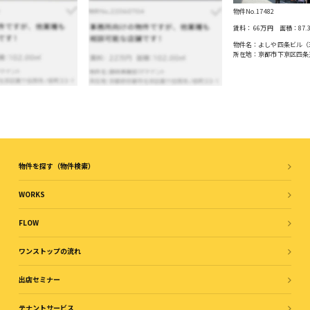
物件No.17482
賃料：
66万円
面積：
87.
物件名：よしや四条ビル（
所在地：京都市下京区四条
物件を探す（物件検索）
WORKS
FLOW
ワンストップの流れ
出店セミナー
テナントサービス