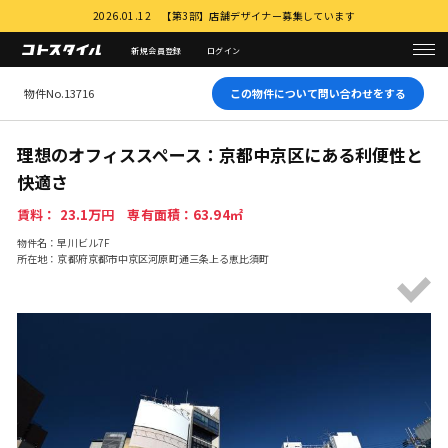
2026.01.12 【第3部】店舗デザイナー募集しています
新規会員登録
ログイン
物件No.13716
この物件について問い合わせをする
理想のオフィススペース：京都中京区にある利便性と
快適さ
賃料： 23.1万円 専有面積：63.94㎡
物件名：早川ビル7F
所在地：京都府京都市中京区河原町通三条上る恵比須町