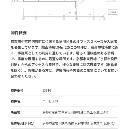
物件概要
京都市中京区河原町に位置する早川ビルのオフィススペースが入居者
を募集しています。総面積63.94m2のこの物件は、京都市役所前に近
く、事務所としての利用に適しています。明るく開放感のある環境
で、事業を展開するのに最適な場所です。京都市東西線「京都市役所
前駅」からのアクセスも良好で、様々な業種に対応可能です（飲食業
を除く）。興味がある方は、詳細情報や内覧のご希望についてお問い
合わせください。
物件番号
13716
物件名
早川ビル7F
所在地
京都府京都市中京区河原町通三条上る恵比須町
最寄駅/徒歩何分
京都市営地下鉄東西線 京都市役所前駅
まで 徒歩3分