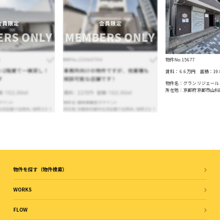
物件No.15677
賃料：
6.6万円
面積：
19
物件名：グランリジェール（
所在地：京都府京都市山科
物件を探す（物件検索）
WORKS
FLOW