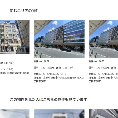
同じエリアの物件
物件No.18679
物件No.18675
積：
48.50
㎡
賃料：
122.76万円
面積：
153.72
㎡
賃料：
191.84万円
面積
ン（2F-A）
都市東⼭区柿町通新宮川筋東
物件名：SHICATA BLDG（3F-1）
物件名：SHICATA BLDG（
所在地：京都府京都市下京区四条通寺町東入２
所在地：京都府京都市下京
丁目御旅町
丁目御旅町
この物件を見た人はこちらの物件も見ています