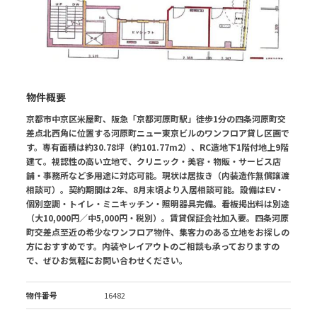
物件概要
京都市中京区米屋町、阪急「京都河原町駅」徒歩1分の四条河原町交
差点北西角に位置する河原町ニュー東京ビルのワンフロア貸し区画で
す。専有面積は約30.78坪（約101.77m2）、RC造地下1階付地上9階
建て。視認性の高い立地で、クリニック・美容・物販・サービス店
舗・事務所など多用途に対応可能。現状は居抜き（内装造作無償譲渡
相談可）。契約期間は2年、8月末頃より入居相談可能。設備はEV・
個別空調・トイレ・ミニキッチン・照明器具完備。看板掲出料は別途
（大10,000円／中5,000円・税別）。賃貸保証会社加入要。四条河原
町交差点至近の希少なワンフロア物件、集客力のある立地をお探しの
方におすすめです。内装やレイアウトのご相談も承っておりますの
で、ぜひお気軽にお問い合わせください。
物件番号
16482