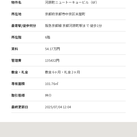
物件名
河原町ニュートーキョービル（6F）
所在地
京都府京都市中京区米屋町
最寄駅/徒歩何分
阪急京都線 京都河原町駅
まで 徒歩1分
所在階
6階
賃料
54.17万円
管理費
135432円
敷金・礼金
敷金 6ヶ月・礼金 2ヶ月
専有面積
101.76㎡
取引態様
仲介
最終更新日
2025/07/04 12:04