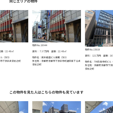
同じエリアの物件
物件No.18944
物件No.15019
積：
22.48
㎡
賃料：
7.37万円
面積：
22.48
㎡
賃料：
121万円
面積：
16
ル（505）
物件名：岡本鏡店ビル東館（503）
都市下京区貞安前之町
所在地：京都府京都市下京区寺町通四条下る貞
物件名：TM四条寺町ビル（
安前之町
所在地：京都府京都市下京
安前之町
この物件を見た人はこちらの物件も見ています