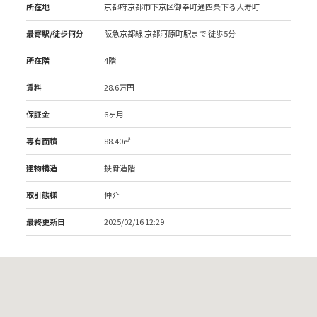
所在地
京都府京都市下京区御幸町通四条下る大寿町
最寄駅/徒歩何分
阪急京都線 京都河原町駅
まで 徒歩5分
所在階
4階
賃料
28.6万円
保証金
6ヶ月
専有面積
88.40㎡
建物構造
鉄骨造階
取引態様
仲介
最終更新日
2025/02/16 12:29