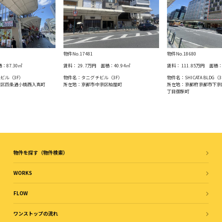
物件No.17481
物件No.18680
積：
87.30
㎡
賃料：
29.7万円
面積：
40.94
㎡
賃料：
111.85万円
面積
ビル（3F）
物件名：タニグチビル（3F）
物件名：SHICATA BLDG（3
京区四条通⼩橋⻄⼊真町
所在地：京都市中京区柏屋町
所在地：京都府京都市下京
丁目御旅町
物件を探す（物件検索）
WORKS
FLOW
ワンストップの流れ