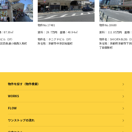
物件No.17481
物件No.18680
積：
87.30
㎡
賃料：
29.7万円
面積：
40.94
㎡
賃料：
111.85万円
面積
ビル（3F）
物件名：タニグチビル（3F）
物件名：SHICATA BLDG（3
京区四条通⼩橋⻄⼊真町
所在地：京都市中京区柏屋町
所在地：京都府京都市下京
丁目御旅町
物件を探す（物件検索）
WORKS
FLOW
ワンストップの流れ