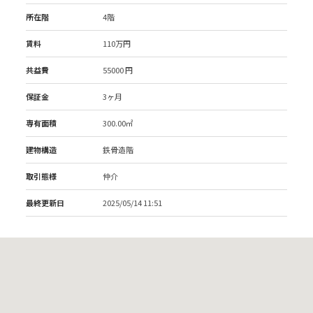
所在階
4階
賃料
110万円
共益費
55000 円
保証金
3ヶ月
専有面積
300.00㎡
建物構造
鉄骨造階
取引態様
仲介
最終更新日
2025/05/14 11:51