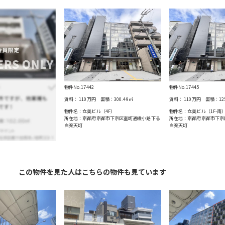
物件No.17442
物件No.17445
賃料：
110万円
面積：
300.49
㎡
賃料：
110万円
面積：
12
物件名：立美ビル（4F）
物件名：立美ビル（1F-南
所在地：京都府京都市下京区室町通綾小路下る
所在地：京都府京都市下京
白楽天町
白楽天町
この物件を見た人はこちらの物件も見ています