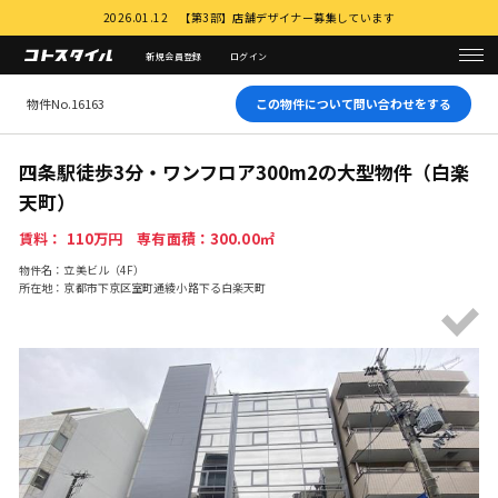
2026.01.12 【第3部】店舗デザイナー募集しています
新規会員登録
ログイン
物件No.16163
この物件について問い合わせをする
四条駅徒歩3分・ワンフロア300m2の大型物件（白楽
天町）
賃料： 110万円 専有面積：300.00㎡
物件名：立美ビル（4F）
所在地：京都市下京区室町通綾⼩路下る⽩楽天町