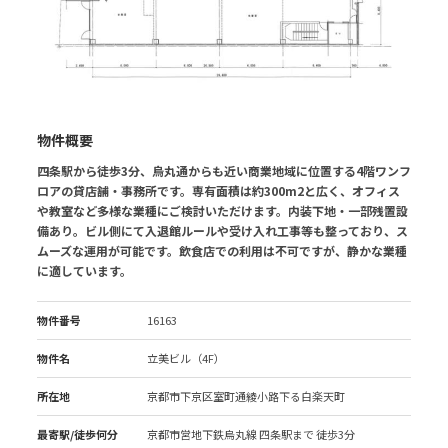
物件概要
四条駅から徒歩3分、烏丸通からも近い商業地域に位置する4階ワンフ
ロアの貸店舗・事務所です。専有面積は約300m2と広く、オフィス
や教室など多様な業種にご検討いただけます。内装下地・一部残置設
備あり。ビル側にて入退館ルールや受け入れ工事等も整っており、ス
ムーズな運用が可能です。飲食店での利用は不可ですが、静かな業種
に適しています。
物件番号
16163
物件名
立美ビル（4F）
所在地
京都市下京区室町通綾⼩路下る⽩楽天町
最寄駅/徒歩何分
京都市営地下鉄烏丸線 四条駅
まで 徒歩3分