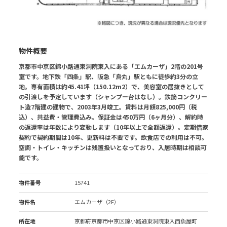
物件概要
京都市中京区錦小路通東洞院東入にある「エムカーザ」2階の201号
室です。地下鉄「四条」駅、阪急「烏丸」駅ともに徒歩約3分の立
地。専有面積は約45.41坪（150.12m2）で、美容室の居抜きとして
の引渡しを予定しています（シャンプー台はなし）。鉄筋コンクリー
ト造7階建の建物で、2003年3月竣工。賃料は月額825,000円（税
込）、共益費・管理費込み。保証金は450万円（6ヶ月分）、解約時
の返還率は年数により変動します（10年以上で全額返還）。定期借家
契約で契約期間は10年、更新料は不要です。飲食店での利用は不可。
空調・トイレ・キッチンは残置扱いとなっており、入居時期は相談可
能です。
物件番号
15741
物件名
エムカーザ（2F）
所在地
京都府京都市中京区錦小路通東洞院東入西魚屋町