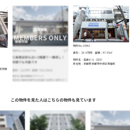
物件No.15962
物件No.16171
賃料：
20.9万円
面積：
47.55
㎡
賃料：
77万円
面積：
物件名：高倉ビル（203）
所在地：京都府京都市中京区帯屋町
物件名：BRISE BUILD
所在地：京都府京都市
西魚屋町
この物件を見た人はこちらの物件も見ています