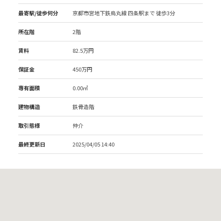
最寄駅/徒歩何分
京都市営地下鉄烏丸線 四条駅
まで 徒歩3分
所在階
2階
賃料
82.5万円
保証金
450万円
専有面積
0.00㎡
建物構造
鉄骨造階
取引態様
仲介
最終更新日
2025/04/05 14:40