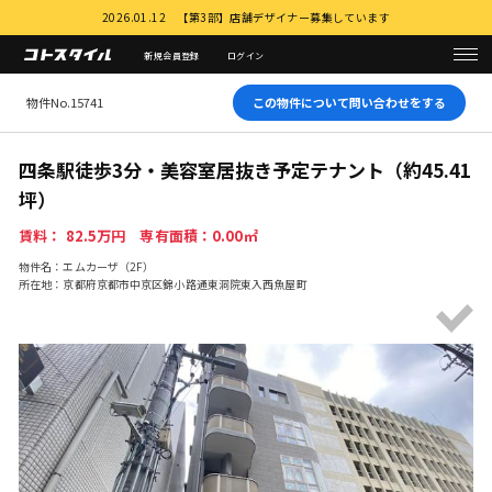
2026.01.12 【第3部】店舗デザイナー募集しています
新規会員登録
ログイン
物件No.15741
この物件について問い合わせをする
四条駅徒歩3分・美容室居抜き予定テナント（約45.41
坪）
賃料： 82.5万円 専有面積：0.00㎡
物件名：エムカーザ（2F）
所在地：京都府京都市中京区錦小路通東洞院東入西魚屋町