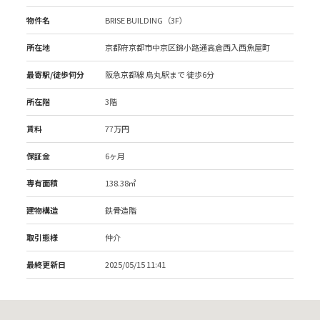
物件名
BRISE BUILDING（3F）
所在地
京都府京都市中京区錦小路通高倉西入西魚屋町
最寄駅/徒歩何分
阪急京都線 烏丸駅
まで 徒歩6分
所在階
3階
賃料
77万円
保証金
6ヶ月
専有面積
138.38㎡
建物構造
鉄骨造階
取引態様
仲介
最終更新日
2025/05/15 11:41