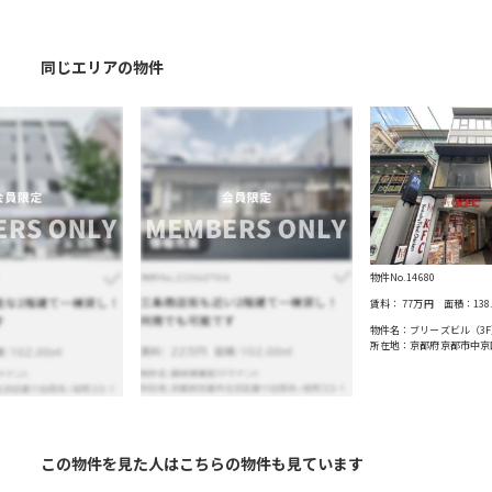
同じエリアの物件
物件No.14680
賃料：
77万円
面積：
138
物件名：ブリーズビル（3F
所在地：京都府京都市中京
この物件を見た人はこちらの物件も見ています