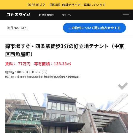
2026.01.12 【第3部】店舗デザイナー募集しています
新規会員登録
ログイン
物件No.16171
この物件について問い合わせをする
錦市場すぐ・四条駅徒歩3分の好立地テナント（中京
区西魚屋町）
賃料： 77万円 専有面積：138.38㎡
物件名：BRISE BUILDING（3F）
所在地：京都府京都市中京区錦小路通高倉西入西魚屋町