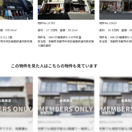
物件No.13703
物件No.15633
積：
579.00
㎡
賃料：
27.5万円
面積：
55.10
㎡
賃料：
19.8万円
面積：
4
ビル1.2階
物件名：SAKIZO蛸薬師ビル3FB号室
物件名：SAKIZO蛸薬師ビ
都市中京区蛸薬師通河原町東
所在地：京都府京都市中京区蛸薬師通河原町東
所在地：京都府京都市中京
入備前島町
この物件を見た人はこちらの物件も見ています