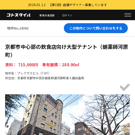
2026.01.12 【第3部】店舗デザイナー募集しています
新規会員登録
ログイン
物件No.14360
この物件について問い合わせをする
京都市中心部の飲食店向け大型テナント（蛸薬師河原
町）
賃料： 715,000円 専有面積：288.90㎡
物件名：プレクサスビル（7-9F）
所在地：京都府京都市中京区蛸薬師通河原町東入備前島町