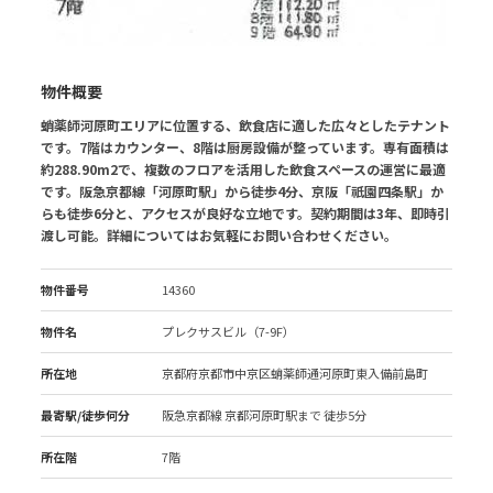
物件概要
蛸薬師河原町エリアに位置する、飲食店に適した広々としたテナント
です。7階はカウンター、8階は厨房設備が整っています。専有面積は
約288.90m2で、複数のフロアを活用した飲食スペースの運営に最適
です。阪急京都線「河原町駅」から徒歩4分、京阪「祇園四条駅」か
らも徒歩6分と、アクセスが良好な立地です。契約期間は3年、即時引
渡し可能。詳細についてはお気軽にお問い合わせください。
物件番号
14360
物件名
プレクサスビル（7-9F）
所在地
京都府京都市中京区蛸薬師通河原町東入備前島町
最寄駅/徒歩何分
阪急京都線 京都河原町駅
まで 徒歩5分
所在階
7階