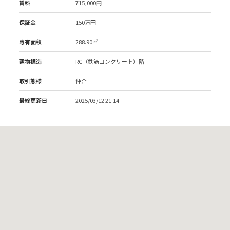
賃料
715,000円
保証金
150万円
専有面積
288.90㎡
建物構造
RC（鉄筋コンクリート）階
取引態様
仲介
最終更新日
2025/03/12 21:14