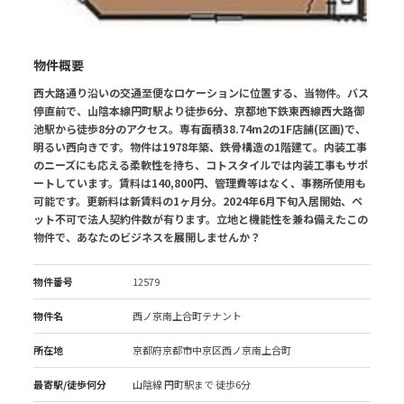
物件概要
西大路通り沿いの交通至便なロケーションに位置する、当物件。バス
停直前で、山陰本線円町駅より徒歩6分、京都地下鉄東西線西大路御
池駅から徒歩8分のアクセス。専有面積38.74m2の1F店舗(区画)で、
明るい西向きです。物件は1978年築、鉄骨構造の1階建て。内装工事
のニーズにも応える柔軟性を持ち、コトスタイルでは内装工事もサポ
ートしています。賃料は140,800円、管理費等はなく、事務所使用も
可能です。更新料は新賃料の1ヶ月分。2024年6月下旬入居開始、ペ
ット不可で法人契約件数が有ります。立地と機能性を兼ね備えたこの
物件で、あなたのビジネスを展開しませんか？
物件番号
12579
物件名
西ノ京南上合町テナント
所在地
京都府京都市中京区西ノ京南上合町
最寄駅/徒歩何分
山陰線 円町駅
まで 徒歩6分