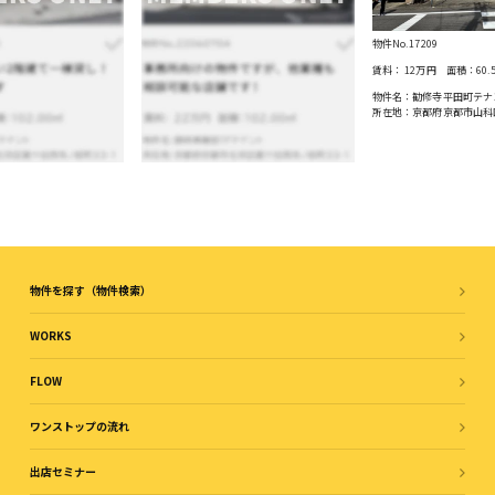
物件No.17209
賃料：
12万円
面積：
60.
物件名：勧修寺平田町テナ
所在地：京都府京都市山科
物件を探す（物件検索）
WORKS
FLOW
ワンストップの流れ
出店セミナー