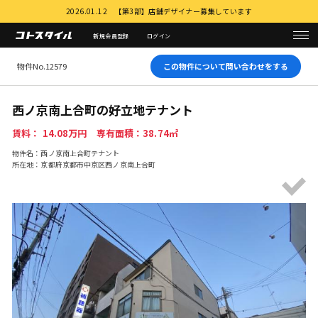
2026.01.12 【第3部】店舗デザイナー募集しています
新規会員登録
ログイン
物件No.12579
この物件について問い合わせをする
西ノ京南上合町の好立地テナント
賃料： 14.08万円 専有面積：38.74㎡
物件名：西ノ京南上合町テナント
所在地：京都府京都市中京区西ノ京南上合町