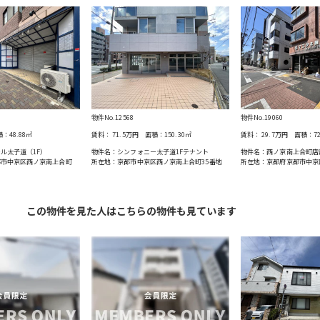
物件No.12568
物件No.19060
積：
48.88
㎡
賃料：
71.5万円
面積：
150.30
㎡
賃料：
29.7万円
面積：
7
ル太子道（1F）
物件名：シンフォニー太子道1Fテナント
物件名：西ノ京南上合町店
都市中京区西ノ京南上合町
所在地：京都市中京区西ノ京南上合町35番地
所在地：京都府京都市中京
この物件を見た人はこちらの物件も見ています