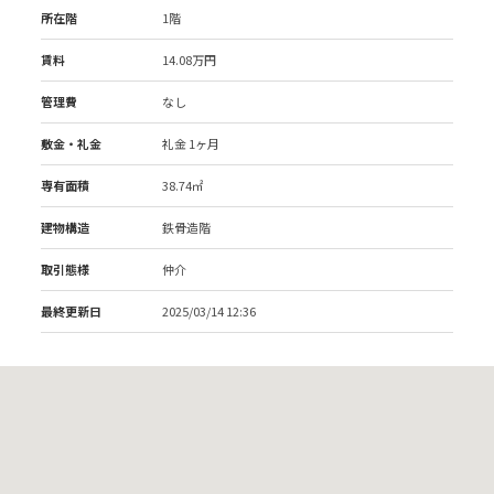
所在階
1階
賃料
14.08万円
管理費
なし
敷金・礼金
礼金 1ヶ月
専有面積
38.74㎡
建物構造
鉄骨造階
取引態様
仲介
最終更新日
2025/03/14 12:36