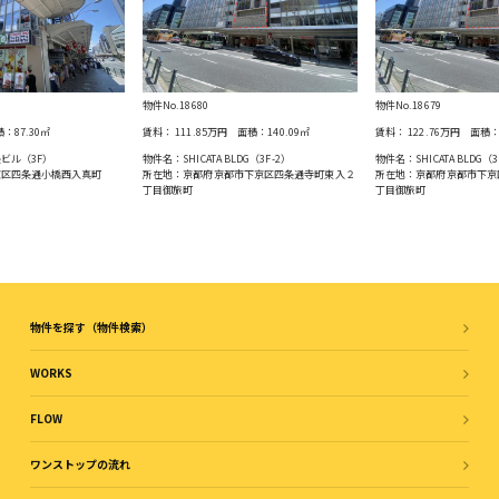
物件No.18680
物件No.18679
積：
87.30
㎡
賃料：
111.85万円
面積：
140.09
㎡
賃料：
122.76万円
面積
ビル（3F）
物件名：SHICATA BLDG（3F-2）
物件名：SHICATA BLDG（3
京区四条通⼩橋⻄⼊真町
所在地：京都府京都市下京区四条通寺町東入２
所在地：京都府京都市下京
丁目御旅町
丁目御旅町
物件を探す（物件検索）
WORKS
FLOW
ワンストップの流れ