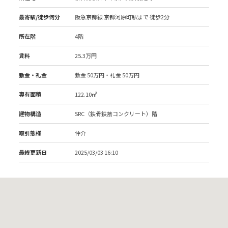
最寄駅/徒歩何分
阪急京都線 京都河原町駅
まで 徒歩2分
所在階
4階
賃料
25.3万円
敷金・礼金
敷金 50万円・礼金 50万円
専有面積
122.10㎡
建物構造
SRC（鉄骨鉄筋コンクリート）階
取引態様
仲介
最終更新日
2025/03/03 16:10