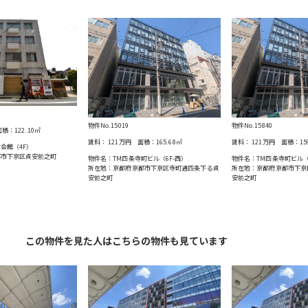
物件No.15019
物件No.15840
積：
122.10
㎡
賃料：
121万円
面積：
165.68
㎡
賃料：
121万円
面積：
15
会館（4F）
都市下京区貞安前之町
物件名：TM四条寺町ビル（6F-西）
物件名：TM四条寺町ビル（
所在地：京都府京都市下京区寺町通四条下る貞
所在地：京都府京都市下京
安前之町
安前之町
この物件を見た人はこちらの物件も見ています