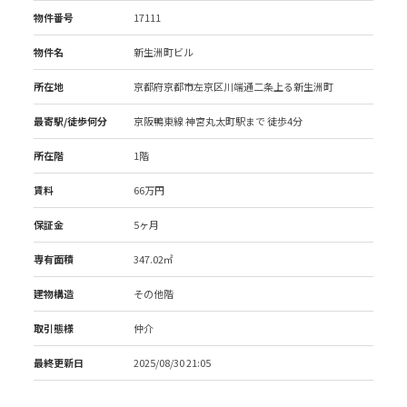
物件番号
17111
物件名
新生洲町ビル
所在地
京都府京都市左京区川端通二条上る新生洲町
最寄駅/徒歩何分
京阪鴨東線 神宮丸太町駅
まで 徒歩4分
所在階
1階
賃料
66万円
保証金
5ヶ月
専有面積
347.02㎡
建物構造
その他階
取引態様
仲介
最終更新日
2025/08/30 21:05