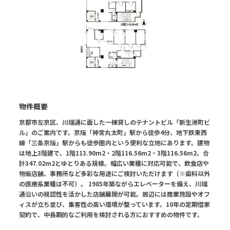
物件概要
京都市左京区、川端通に面した一棟貸しのテナントビル「新生洲町ビ
ル」のご案内です。京阪「神宮丸太町」駅から徒歩4分、地下鉄東西
線「三条京阪」駅からも徒歩圏内という便利な立地にあります。建物
は地上3階建で、1階113.90m2・2階116.56m2・3階116.56m2、合
計347.02m2とゆとりある規模。幅広い業種に対応可能で、飲食店や
物販店舗、事務所など多彩な用途にご検討いただけます（※歯科以外
の医療系業種は不可）。 1985年築ながらエレベーターを備え、川端
通沿いの視認性を活かした店舗展開が可能。周辺には商業施設やオフ
ィスが立ち並び、集客性の高い環境が整っています。10年の定期借家
契約で、中長期的なご利用を検討される方におすすめの物件です。