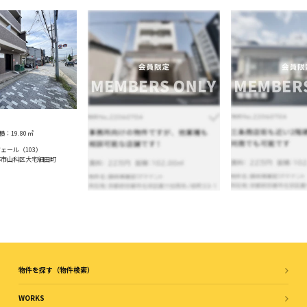
積：
19.80
㎡
ェール（103）
都市山科区大宅細田町
物件を探す（物件検索）
WORKS