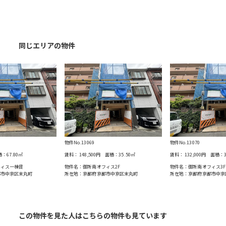
同じエリアの物件
物件No.13069
物件No.13070
積：
67.80
㎡
賃料：
148,500円
面積：
35.50
㎡
賃料：
132,000円
面積：
フィス一棟貸
物件名：御所南オフィス2F
物件名：御所南オフィス3F
都市中京区末丸町
所在地：京都府京都市中京区末丸町
所在地：京都府京都市中京
この物件を見た人はこちらの物件も見ています