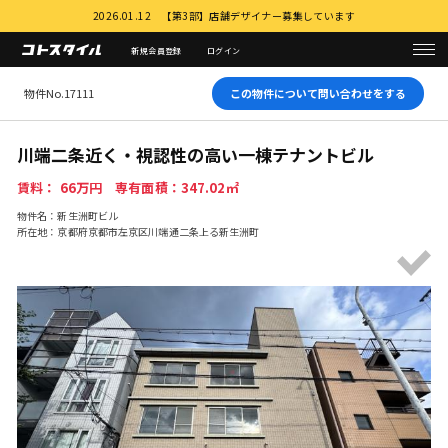
2026.01.12 【第3部】店舗デザイナー募集しています
新規会員登録
ログイン
物件No.17111
この物件について問い合わせをする
川端二条近く・視認性の高い一棟テナントビル
賃料： 66万円 専有面積：347.02㎡
物件名：新生洲町ビル
所在地：京都府京都市左京区川端通二条上る新生洲町