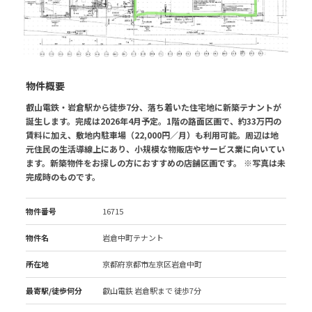
物件概要
叡山電鉄・岩倉駅から徒歩7分、落ち着いた住宅地に新築テナントが
誕生します。完成は2026年4月予定。1階の路面区画で、約33万円の
賃料に加え、敷地内駐車場（22,000円／月）も利用可能。周辺は地
元住民の生活導線上にあり、小規模な物販店やサービス業に向いてい
ます。新築物件をお探しの方におすすめの店舗区画です。 ※写真は未
完成時のものです。
物件番号
16715
物件名
岩倉中町テナント
所在地
京都府京都市左京区岩倉中町
最寄駅/徒歩何分
叡山電鉄 岩倉駅
まで 徒歩7分