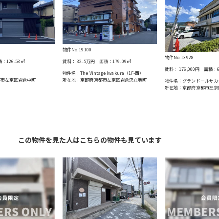
物件No.19100
物件No.13928
積：
126.53
㎡
賃料：
32.5万円
面積：
179.09
㎡
賃料：
176,000円
面積：
物件名：The Vintage Iwakura（1F-西）
都市左京区岩倉中町
所在地：京都府京都市左京区岩倉忠在地町
物件名：グランドールサカタ 
所在地：京都府京都市左京
この物件を見た人はこちらの物件も見ています