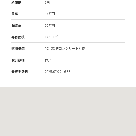
所在階
1階
賃料
33万円
保証金
30万円
専有面積
127.11㎡
建物構造
RC（鉄筋コンクリート）階
取引態様
仲介
最終更新日
2025/07/22 16:33