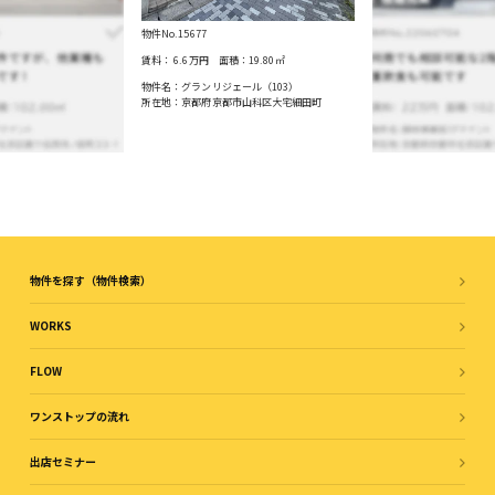
物件No.15677
賃料：
6.6万円
面積：
19.80
㎡
物件名：グランリジェール（103）
所在地：京都府京都市山科区大宅細田町
物件を探す（物件検索）
WORKS
FLOW
ワンストップの流れ
出店セミナー