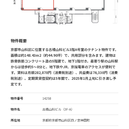
物件概要
京都市山科区に位置する古橋山科ビル3階A号室のテナント物件です。
面積は約148.43m2（約44.90坪）で、共用部分を含みます。建物は
鉄骨鉄筋コンクリート造の5階建で、地下1階付き。最寄り駅の山科駅
からは徒歩約5～8分と、地下鉄やJR、京阪電車のアクセスが便利で
す。賃料は月額282,870円（消費税別途）、共益費は76,330円（消費
税別途）。定期賃貸借契約は5年間で、2025年1月上旬に引き渡し予
定です。
物件番号
14258
物件名
古橋山科ビル（3F-A）
所在地
京都府京都市山科区四ノ宮神田町