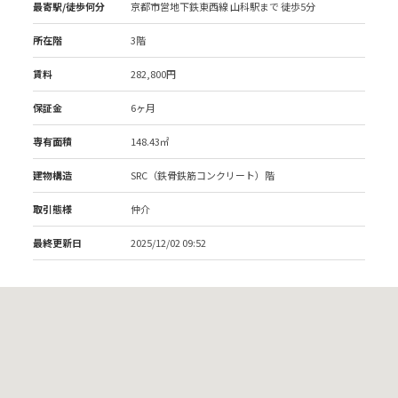
最寄駅/徒歩何分
京都市営地下鉄東西線 山科駅
まで 徒歩5分
所在階
3階
賃料
282,800円
保証金
6ヶ月
専有面積
148.43㎡
建物構造
SRC（鉄骨鉄筋コンクリート）階
取引態様
仲介
最終更新日
2025/12/02 09:52