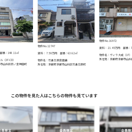
物件No.16972
物件No.12747
賃料：
21.45万円
面積：
面積：
148.11
㎡
賃料：
7.59万円
面積：
63.62
㎡
物件名：ヴィラ大成（1F）
所在地：京都府京都市山科
（3F-CD）
物件名：竹鼻立原貸店舗
都市山科区四ノ宮神田町
所在地：京都府京都市山科区竹鼻立原町
この物件を見た人はこちらの物件も見ています