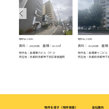
Previous
物件No.14281
物件No.14280
㎡
賃料：
面積：
㎡
賃料：
面積
0
209,000円
68.33
363,000円
物件名：高橋第六ビル（7F-2）
物件名：高橋第十二ビル（
町通四条下
所在地：京都府京都市下京区東錺屋町
所在地：京都府京都市下
物件を探す（物件検索）
会社案内