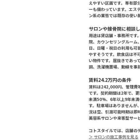
えやすい区画です。専有部
ーも備わっています。エス
ン系の業態では既存の使い
サロンや接骨院に相談
用途は貸店舗・事務所です
院、カウンセリングルーム
日、日曜・祝日の利用も可
やすそうです。飲食店は不
い物件です。居抜きであっ
調、洗濯機置場、動線を事
賃料24.2万円の条件
賃料は242,000円、管理費
です。契約期間は2年で、更
未満50%、6年以上9年未
す。駐車場はありませんが、
況は空、引渡可能時期は即
美容系サロンや来客型サー
コトスタイルでは、店舗の
＞ サロンの施工事例を見る