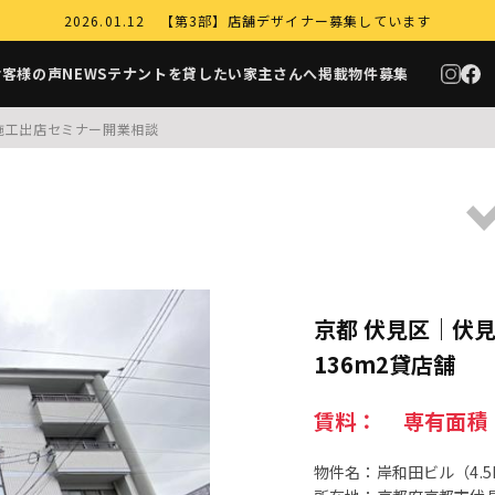
2026.01.12 【第3部】店舗デザイナー募集しています
お客様の声
NEWS
テナントを貸したい家主さんへ
掲載物件募集
施工
出店セミナー
開業相談
京都 伏見区｜伏
136m2貸店舗
賃料： 専有面積：1
物件名：岸和田ビル（4.5