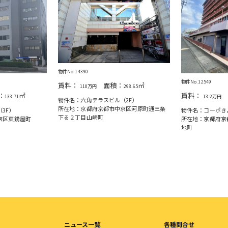
物件No.14390
物件No.12549
賃料：
面積：
㎡
110万円
298.65
：
㎡
賃料：
133.71
13.2万円
物件名：六角テラスビル（2F）
所在地：京都府京都市中京区河原町通三条
3F）
物件名：コーポき
下る２丁目山崎町
京区東錺屋町
所在地：京都府京
地町
ニュース一覧
各種問合せ