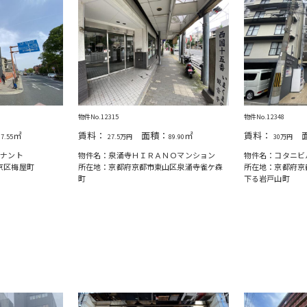
物件No.12315
物件No.12348
㎡
賃料：
面積：
㎡
賃料：
面
97.55
27.5万円
89.90
30万円
テナント
物件名：泉涌寺ＨＩＲＡＮＯマンション
物件名：コタニビ
京区梅屋町
所在地：京都府京都市東山区泉涌寺雀ケ森
所在地：京都府京
町
下る岩戸山町