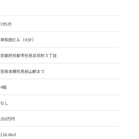
19529
岸和田ビル（4.5F）
京都府京都市伏見区京町３丁目
京阪本線伏見桃山駅
まで
4階
なし
250万円
136.48㎡