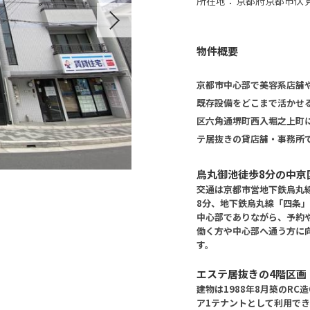
所在地：京都府京都市伏
Next
物件概要
京都市中心部で美容系店舗
既存設備をどこまで活かせ
区六角通堺町西入堀之上町にあ
テ居抜きの貸店舗・事務所
烏丸御池徒歩8分の中京
交通は京都市営地下鉄烏丸
8分、地下鉄烏丸線「四条」
中心部でありながら、予約
働く方や中心部へ通う方に
す。
エステ居抜きの4階区画
建物は1988年8月築のRC
ア1テナントとして利用で