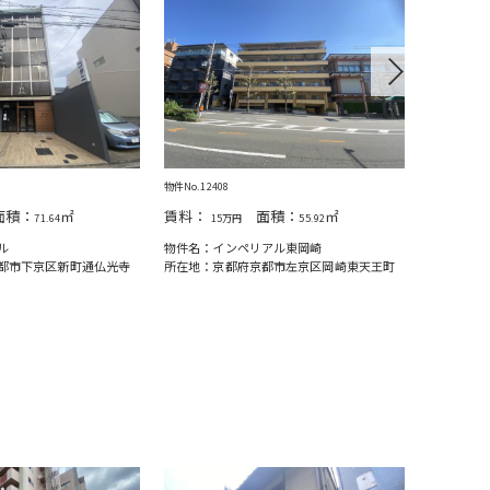
Next
物件No.12408
物件No.1256
積：
㎡
賃料：
面積：
㎡
賃料：
71.64
15万円
55.92
13
ル
物件名：インペリアル東岡崎
物件名：桃
都市下京区新町通仏光寺
所在地：京都府京都市左京区岡崎東天王町
所在地：京