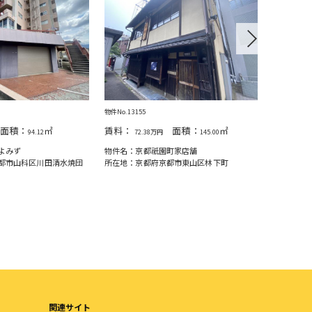
Next
物件No.13155
物件No.1506
面積：
㎡
賃料：
面積：
㎡
賃料：
94.12
72.38万円
145.00
10
よみず
物件名：京都祇園町家店舗
物件名：A
都市山科区川田清水焼団
所在地：京都府京都市東山区林下町
所在地：京
西入童侍者
関連サイト