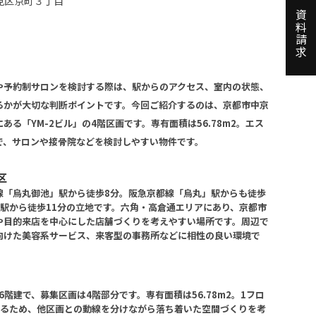
見区京町３丁目
資料請求
や予約制サロンを検討する際は、駅からのアクセス、室内の状態、
るかが大切な判断ポイントです。今回ご紹介するのは、京都市中京
る「YM-2ビル」の4階区画です。専有面積は56.78m2。エス
で、サロンや接骨院などを検討しやすい物件です。
区
線「烏丸御池」駅から徒歩8分。阪急京都線「烏丸」駅からも徒歩
駅から徒歩11分の立地です。六角・高倉通エリアにあり、京都市
や目的来店を中心にした店舗づくりを考えやすい場所です。周辺で
向けた美容系サービス、来客型の事務所などに相性の良い環境で
造6階建で、募集区画は4階部分です。専有面積は56.78m2。1フロ
きるため、他区画との動線を分けながら落ち着いた空間づくりを考