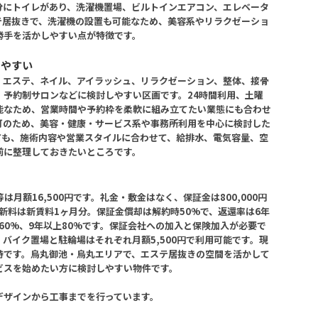
分にトイレがあり、洗濯機置場、ビルトインエアコン、エレベータ
テ居抜きで、洗濯機の設置も可能なため、美容系やリラクゼーショ
勝手を活かしやすい点が特徴です。
しやすい
。エステ、ネイル、アイラッシュ、リラクゼーション、整体、接骨
、予約制サロンなどに検討しやすい区画です。24時間利用、土曜
能なため、営業時間や予約枠を柔軟に組み立てたい業態にも合わせ
可のため、美容・健康・サービス系や事務所利用を中心に検討した
ても、施術内容や営業スタイルに合わせて、給排水、電気容量、空
前に整理しておきたいところです。
等は月額16,500円です。礼金・敷金はなく、保証金は800,000円
新料は新賃料1ヶ月分。保証金償却は解約時50%で、返還率は6年
満60%、9年以上80%です。保証会社への加入と保険加入が必要で
バイク置場と駐輪場はそれぞれ月額5,500円で利用可能です。現
時です。烏丸御池・烏丸エリアで、エステ居抜きの空間を活かして
ビスを始めたい方に検討しやすい物件です。
デザインから工事までを行っています。