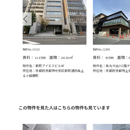
Previous
物件No.10123
物件No.12209
賃料：
面積：
㎡
賃料：
面積：
63.8万円
206.80
50万円
物件名：新町アイエスビル4F
物件名：烏丸今出川1階
三本木通丸
所在地：京都府京都市中京区新町通四条上
所在地：京都府京都市上
る小結棚町
この物件を見た人はこちらの物件も見ています