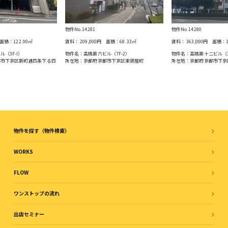
物件No.14281
物件No.14280
面積：
122.00
㎡
賃料：
209,000円
面積：
68.33
㎡
賃料：
363,000円
面積：
（3F-I）
物件名：高橋第六ビル（7F-2）
物件名：高橋第十二ビル（
都市下京区新町通四条下る四
所在地：京都府京都市下京区東錺屋町
所在地：京都府京都市下京
物件を探す（物件検索）
WORKS
FLOW
ワンストップの流れ
出店セミナー