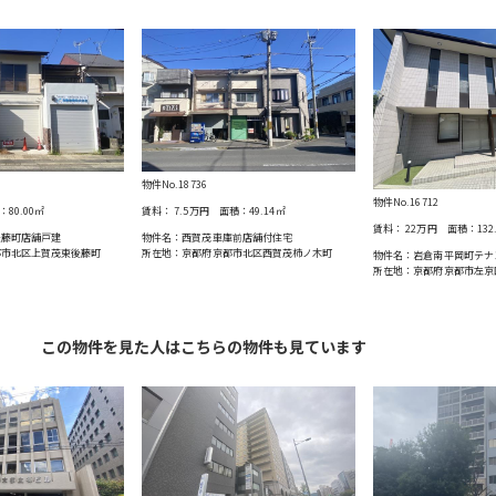
物件No.18736
物件No.16712
：
80.00
㎡
賃料：
7.5万円
面積：
49.14
㎡
賃料：
22万円
面積：
132
後藤町店舗戸建
物件名：西賀茂車庫前店舗付住宅
都市北区上賀茂東後藤町
所在地：京都府京都市北区西賀茂柿ノ木町
物件名：岩倉南平岡町テナ
所在地：京都府京都市左京
この物件を見た人はこちらの物件も見ています