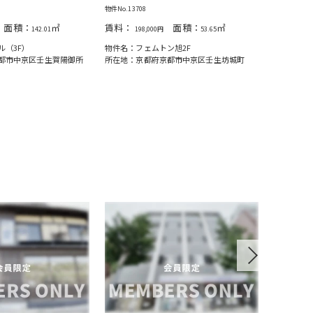
物件No.13708
物件No.1784
面積：
㎡
賃料：
面積：
㎡
賃料：
142.01
198,000円
53.65
13
ル（3F）
物件名：フェムトン旭2F
物件名：グ
都市中京区壬生賀陽御所
所在地：京都府京都市中京区壬生坊城町
所在地：京
Next