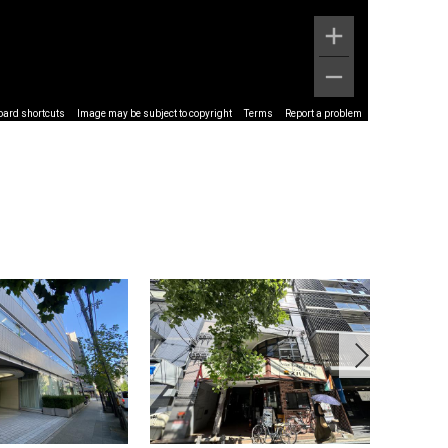
oard shortcuts
Image may be subject to copyright
Terms
Report a problem
Next