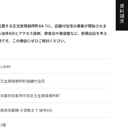
資料請求
置する壬生賀陽御所町64-7に、店舗付住宅の募集が開始されま
ら徒歩6分とアクセス抜群。飲食店や美容室など、新規出店を考え
地です。この機会にぜひご検討ください。
12649
壬生賀陽御所町店舗付住宅
京都府京都市中京区壬生賀陽御所町
阪急京都線 大宮駅
まで 徒歩6分
1階