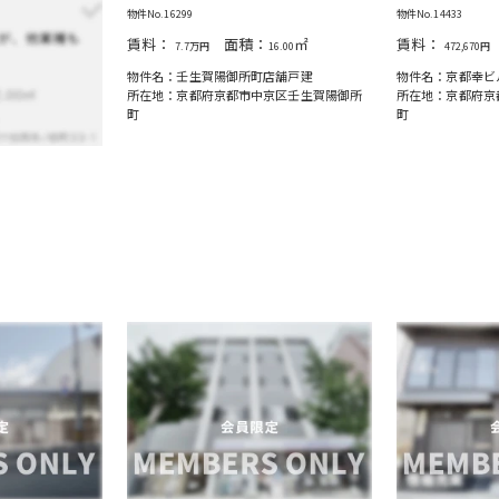
物件No.16299
物件No.14433
賃料：
面積：
㎡
賃料：
7.7万円
16.00
472,670円
物件名：壬生賀陽御所町店舗戸建
物件名：京都幸ビ
所在地：京都府京都市中京区壬生賀陽御所
所在地：京都府京
町
町