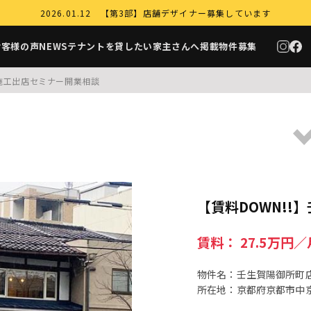
2026.01.12 【第3部】店舗デザイナー募集しています
お客様の声
NEWS
テナントを貸したい家主さんへ
掲載物件募集
施工
出店セミナー
開業相談
【賃料DOWN!
賃料： 27.5万円
物件名：壬生賀陽御所町
所在地：京都府京都市中