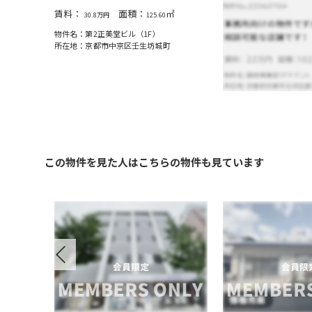
賃料：
面積：
㎡
30.8万円
125.60
㎡
5
物件名：第2正美堂ビル（1F）
所在地：京都市中京区壬⽣坊城町
生賀陽御所
この物件を見た人はこちらの物件も見ています
Previous