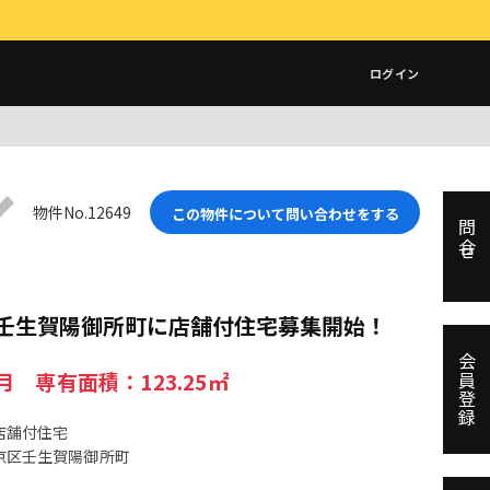
ログイン
物件No.12649
この物件について問い合わせをする
問合せ
!】壬生賀陽御所町に店舗付住宅募集開始！
会員登録
／月 専有面積：123.25㎡
店舗付住宅
京区壬生賀陽御所町