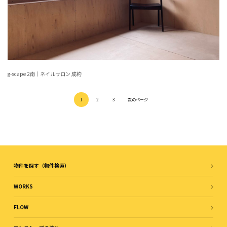
g-scape 2南｜ネイルサロン 成約
1
2
3
次のページ
物件を探す（物件検索）
WORKS
FLOW