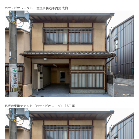
カサ・ビオレータ1F｜貴金属製造小売業 成約
仏光寺東町テナント（カサ・ビオレータ）｜A工事