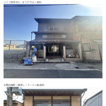
ハイツ知恩606｜まつげサロン 成約
北野白梅町一棟貸し｜ラーメン店 成約