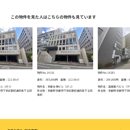
この物件を見た人はこちらの物件も見ています
物件No.14116
物件No.14281
面積：
122.00
㎡
賃料：
385,000円
面積：
122.00
㎡
賃料：
209,000円
面積：
（3F-I）
物件名：京都友禅ビル（3F-J）
物件名：高橋第六ビル（7F
都市下京区新町通四条下る四
所在地：京都府京都市下京区新町通四条下る四
所在地：京都府京都市下京
条町