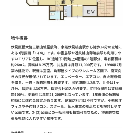
物件概要
伏見区横大路三栖山城屋敷町、京阪伏見桃山駅から徒歩14分の立地に
ある3階区画「3-(4)」です。中書島駅や近鉄桃山御陵前駅も利用しや
すいエリアに位置し、RC造地下1階地上6階建の3階部分、専有面積は
約26m2。賃料は8.25万円、共益費は月額11,000円です。 1990年7月
築の建物で、現況は空室。角部屋タイプのワンルーム区画で、南東向
きの採光が確保されています。エレベーター、エアコン、自火報設備
を備え、土日・祝日利用も可能です。 契約期間は2年で、礼金は1ヶ
月分、保証金は30万円。保証会社加入が必要で、初回保証料は賃料総
額100％、更新料は年間21,200円となっています。1年未満の短期解
約時には違約金設定があります。 飲食店利用は不可ですが、小規模オ
フィスや予約制サロン、スクール、個人事業の拠点などを検討しやす
い区画です。3-(3)区画との一括利用も相談可能なため、将来的な拡
張も視野に入れやすい物件です。
物件番号
19445