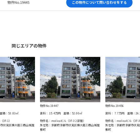
物件No.19445
この物件について問い合わせをする
同じエリアの物件
物件No.19447
物件No.19456
面積：
53.83
㎡
賃料：
15.4万円
面積：
52.00
㎡
賃料：
7.7万円
面積：
26
3F-1）
物件名：molicaビル（3F-3 2部屋）
物件名：molicaビル（3F-
都市伏見区横大路三栖山城屋
所在地：京都府京都市伏見区横大路三栖山城屋
所在地：京都府京都市伏見
敷町
敷町