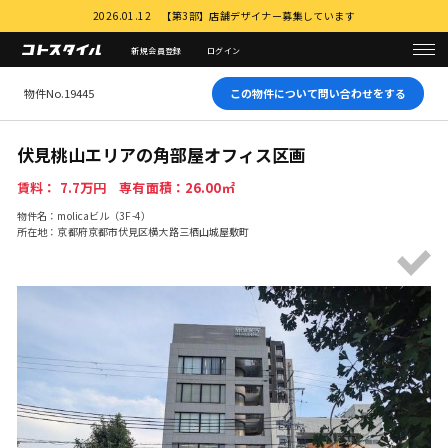
2026.01.12 【第3部】店舗デザイナー募集しています
新規会員登録
ログイン
物件No.19445
この物件について問い合わせをする
伏見桃山エリアの角部屋オフィス区画
賃料： 7.7万円 専有面積：26.00㎡
物件名：molicaビル（3F-4）
所在地：京都府京都市伏見区横大路三栖山城屋敷町