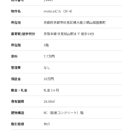
物件名
molicaビル（3F-4）
所在地
京都府京都市伏見区横大路三栖山城屋敷町
最寄駅/徒歩何分
京阪本線 伏見桃山駅
まで 徒歩14分
所在階
3階
賃料
7.7万円
管理費
なし
保証金
30万円
敷金・礼金
礼金 1ヶ月
専有面積
26.00㎡
建物構造
RC（鉄筋コンクリート）階
取引態様
仲介