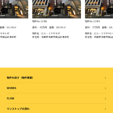
物件No.13586
物件No.13585
面積：
162.00
㎡
賃料：
45万円
面積：
100.00
㎡
賃料：
57万円
面積：
126
キ3.4F
物件名：ビル・ミヤザキ3F
物件名：ビル・ミヤザキ3.
都市東山区清本町
所在地：京都府京都市東山区清本町
所在地：京都府京都市東山
物件を探す（物件検索）
WORKS
FLOW
ワンストップの流れ