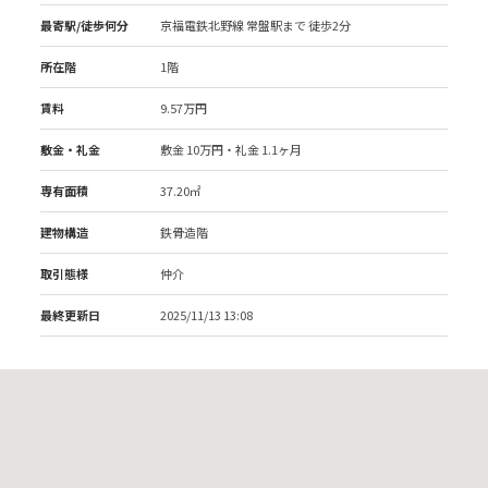
最寄駅/徒歩何分
京福電鉄北野線 常盤駅
まで 徒歩2分
所在階
1階
賃料
9.57万円
敷金・礼金
敷金 10万円・礼金 1.1ヶ月
専有面積
37.20㎡
建物構造
鉄骨造階
取引態様
仲介
最終更新日
2025/11/13 13:08