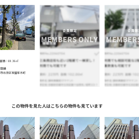
面積：
69.36
㎡
町店舗
都市右京区常盤草木町
この物件を見た人はこちらの物件も見ています