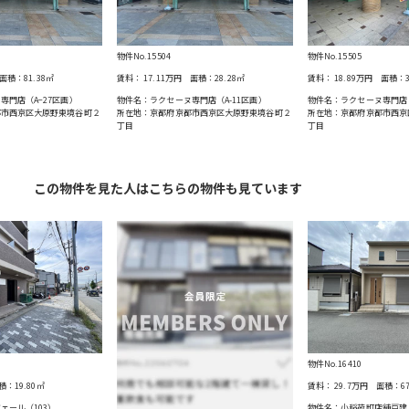
物件No.15504
物件No.15505
面積：
81.38
㎡
賃料：
17.11万円
面積：
28.28
㎡
賃料：
18.89万円
面積：
専門店（A−27区画）
物件名：ラクセーヌ専門店（A-11区画）
物件名：ラクセーヌ専門店（
都市西京区大原野東境谷町２
所在地：京都府京都市西京区大原野東境谷町２
所在地：京都府京都市西京
丁目
丁目
この物件を見た人はこちらの物件も見ています
物件No.16410
積：
19.80
㎡
賃料：
29.7万円
面積：
6
ェール（103）
物件名：小稲荷町店舗戸建