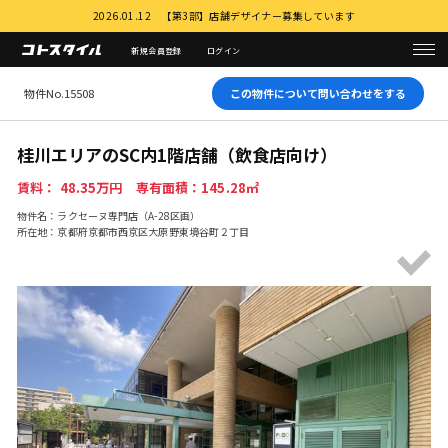
2026.01.12 【第3部】店舗デザイナー募集しています
新規会員登録
ログイン
物件No.15508
この物件について問い合わせをする
桂川エリアのSC内1階店舗（飲食店向け）
賃料： 48.35万円 専有面積：145.28㎡
物件名：ラクセーヌ専門店（A-28区画）
所在地：京都府京都市西京区大原野東境谷町２丁目