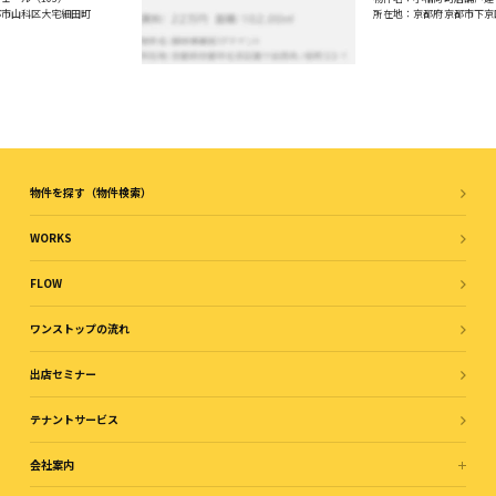
都市山科区大宅細田町
所在地：京都府京都市下京
物件を探す（物件検索）
WORKS
FLOW
ワンストップの流れ
出店セミナー
テナントサービス
会社案内