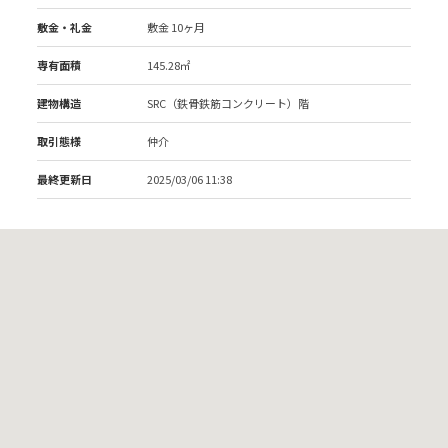
敷金・礼金
敷金 10ヶ月
専有面積
145.28㎡
建物構造
SRC（鉄骨鉄筋コンクリート）階
取引態様
仲介
最終更新日
2025/03/06 11:38