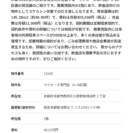
区画の貸店舗のご紹介です。商業施設内の1階にあり、飲食店向けの
物件としてスケルトン状態での引き渡しとなります。 専有面積は約
145.28m2（約43.95坪）で、賃料は月額439,500円（税込）。共益
費は月額11,000円（税込）となります。契約期間は定期借家契約で、
契約条件や賃料の詳細については相談が可能です。 商業施設内には来
客用の共用駐車スペースが500台以上あり、多くの来店者が見込める
環境です。営業時間の規約があり、ごみ処理費用や商店会費用が別途
発生するため、詳細についてはお問い合わせください。 駅からのアク
セスも良く、視認性の高い立地です。飲食店を開業予定の方におすす
めの物件ですので、ぜひご検討ください。
物件番号
15508
物件名
ラクセーヌ専門店（A-28区画）
所在地
京都府京都市西京区大原野東境谷町２丁目
最寄駅/徒歩何分
阪急京都線 桂駅
まで バス20分 (バス停)
所在階
1階
賃料
48.35万円