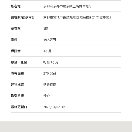
所在地
京都府京都市左京区上高野車地町
最寄駅/徒歩何分
京都市営地下鉄烏丸線 国際会館駅
まで 徒歩9分
所在階
1階
賃料
49.5万円
保証金
3ヶ月
敷金・礼金
礼金 1ヶ月
専有面積
270.00㎡
建物構造
鉄骨造階
取引態様
仲介
最終更新日
2025/03/02 08:38