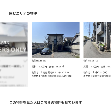
同じエリアの物件
物件No.18561
物件No.18712
賃料：
7.7万円
面積：
23.56
㎡
賃料：
8.8万円
面積：
47
物件名：上高野鷺町テナント（1F-B）
物件名：上村ビル（1F）
所在地：京都府京都市左京区上高野鷺町
所在地：京都府京都市左京
この物件を見た人はこちらの物件も見ています