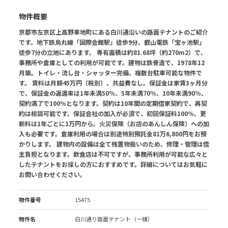
物件概要
京都市左京区上高野車地町にある白川通沿いの路面テナントのご紹介
です。地下鉄烏丸線「国際会館駅」徒歩9分、叡山電鉄「宝ヶ池駅」
徒歩7分の立地にあります。 専有面積は約81.68坪（約270m2）で、
事務所や倉庫としての利用が可能です。建物は鉄骨造で、1978年12
月築。トイレ・流し台・シャッター完備、複数台駐車可能な物件で
す。 賃料は月額45万円（税別）、共益費なし。保証金は家賃3ヶ月分
で、保証金の返還率は1年未満50％、5年未満70％、10年未満90％、
契約満了で100％となります。契約は10年間の定期借家契約で、再契
約は相談可能です。保証会社の加入が必須で、初回保証料100％、更
新料は1年ごとに1万円から。火災保険（お店のあんしん保険）への加
入も必要です。倉庫利用の場合は別途特別預託金81万6,800円をお預
かりします。 建物内の設備は全て残置物扱いのため、修理・管理は借
主負担となります。飲食店は不可ですが、事務所利用が可能な広々と
したテナントをお探しの方におすすめです。詳細についてはお気軽に
お問い合わせください。
物件番号
15475
物件名
白川通り路面テナント（一棟）