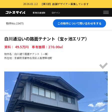
2026.01.12 【第3部】店舗デザイナー募集しています
新規会員登録
ログイン
物件No.15475
この物件について問い合わせをする
白川通沿いの路面テナント（宝ヶ池エリア）
賃料： 49.5万円 専有面積：270.00㎡
物件名：白川通り路面テナント（一棟）
所在地：京都府京都市左京区上高野車地町