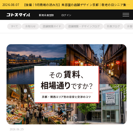
2026.08.07 【後編｜9月商戦の読み方】美容室の店舗デザイン京都｜敬老の日シニア集客とふるさと納税・MEO対策 詳細はこちら
新規会員登録
ログイン
すべて
お知らせ
店舗開業ガイド
店舗開業・デザインブログ
社長ブログ
お客
2026.06.25