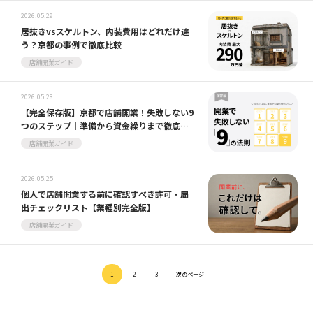
2026.05.29
居抜きvsスケルトン、内装費用はどれだけ違
う？京都の事例で徹底比較
店舗開業ガイド
2026.05.28
【完全保存版】京都で店舗開業！失敗しない9
つのステップ｜準備から資金繰りまで徹底ガ
イド
店舗開業ガイド
2026.05.25
個人で店舗開業する前に確認すべき許可・届
出チェックリスト【業種別完全版】
店舗開業ガイド
1
2
3
次のページ