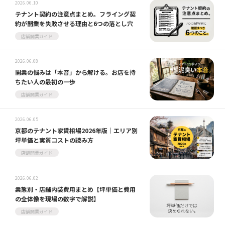
2026.06.10
テナント契約の注意点まとめ。フライング契
約が開業を失敗させる理由と6つの落とし穴
店舗開業ガイド
2026.06.08
開業の悩みは「本音」から解ける。お店を持
ちたい人の最初の一歩
店舗開業ガイド
2026.06.05
京都のテナント家賃相場2026年版｜エリア別
坪単価と実質コストの読み方
店舗開業ガイド
2026.06.02
業態別・店舗内装費用まとめ【坪単価と費用
の全体像を現場の数字で解説】
店舗開業ガイド