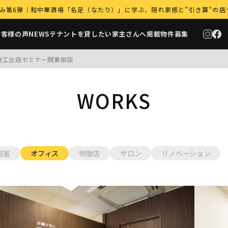
 コト飲み第6弾｜和中華酒場「名足（なたり）」に学ぶ、隠れ家感と”引き算”の
お客様の声
NEWS
テナントを貸したい家主さんへ
掲載物件募集
施工
出店セミナー
開業相談
WORKS
容室
オフィス
物販店
サロン
リノベーション